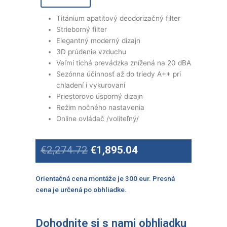
Titánium apatitový deodorizačný filter
Strieborný filter
Elegantný moderný dizajn
3D prúdenie vzduchu
Veľmi tichá prevádzka znížená na 20 dBA
Sezónna účinnosť až do triedy A++ pri
chladení i vykurovaní
Priestorovo úsporný dizajn
Režim nočného nastavenia
Online ovládač /voliteľný/
Original
Current
€
2,274.72
€
1,895.04
price
price
was:
is:
€2,274.72.
€1,895.04.
Orientačná cena montáže je 300 eur. Presná
cena je určená po obhliadke.
Dohodnite si s nami obhliadku