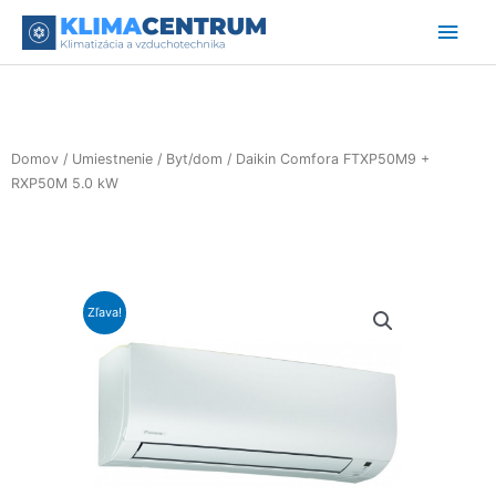
Preskočiť
Hlav
na
obsah
Men
Domov
/
Umiestnenie
/
Byt/dom
/ Daikin Comfora FTXP50M9 +
RXP50M 5.0 kW
Zľava!