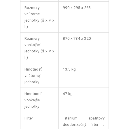
Rozmery
990 x 295 x 263
vnútornej
jednotky (š x v x
h)
Rozmery
870 x 734 x 320
vonkajšej
jednotky (š x v x
h)
Hmotnosť
13,5 kg
vnútornej
jednotky
Hmotnosť
47 kg
vonkajšej
jednotky
Filter
Titánium apatitový
deodorizačný filter a