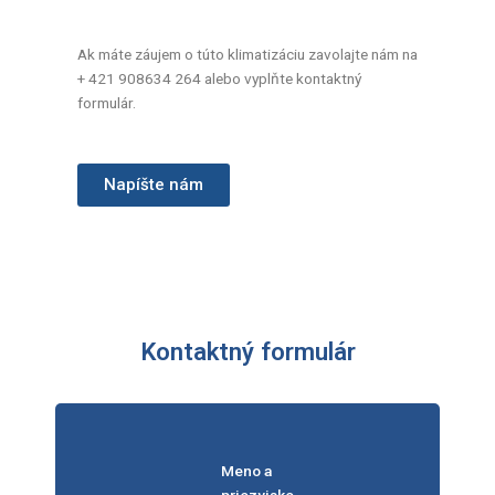
Ak máte záujem o túto klimatizáciu zavolajte nám na
+ 421 908634 264 alebo vyplňte kontaktný
formulár.
Napíšte nám
Kontaktný formulár
Meno a
priezvisko