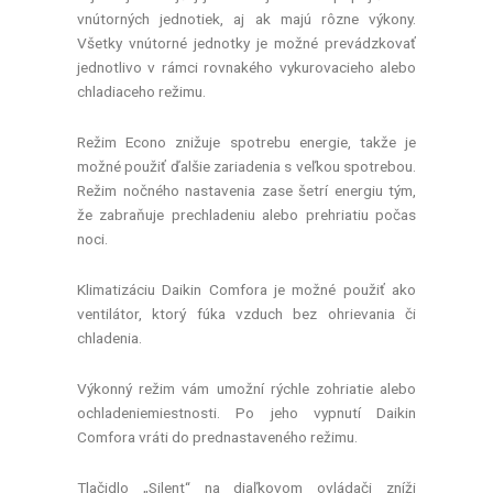
vnútorných jednotiek, aj ak majú rôzne výkony.
Všetky vnútorné jednotky je možné prevádzkovať
jednotlivo v rámci rovnakého vykurovacieho alebo
chladiaceho režimu.
Režim Econo znižuje spotrebu energie, takže je
možné použiť ďalšie zariadenia s veľkou spotrebou.
Režim nočného nastavenia zase šetrí energiu tým,
že zabraňuje prechladeniu alebo prehriatiu počas
noci.
Klimatizáciu Daikin Comfora je možné použiť ako
ventilátor, ktorý fúka vzduch bez ohrievania či
chladenia.
Výkonný režim vám umožní rýchle zohriatie alebo
ochladeniemiestnosti. Po jeho vypnutí Daikin
Comfora vráti do prednastaveného režimu.
Tlačidlo „Silent“ na diaľkovom ovládači zníži