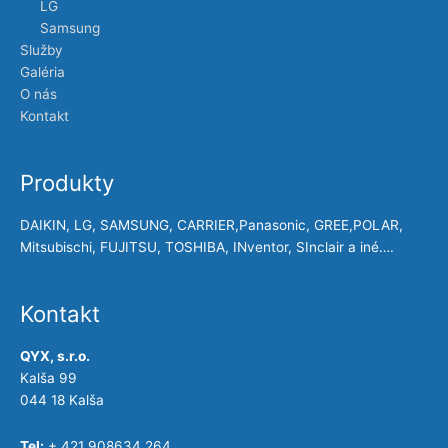
LG
Samsung
Služby
Galéria
O nás
Kontakt
Produkty
DAIKIN, LG, SAMSUNG, CARRIER,Panasonic, GREE,POLAR,
Mitsubischi, FUJITSU, TOSHIBA, INventor, SInclair a iné….
Kontakt
QYX, s.r.o.
Kalša 99
044 18 Kalša
Tel:
+ 421 908634 264