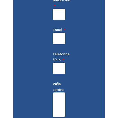
Email
Telefónne
číslo
Vaša
správa