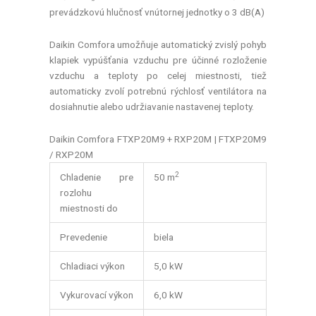
prevádzkovú hlučnosť vnútornej jednotky o 3 dB(A)
Daikin Comfora umožňuje automatický zvislý pohyb
klapiek vypúšťania vzduchu pre účinné rozloženie
vzduchu a teploty po celej miestnosti, tiež
automaticky zvolí potrebnú rýchlosť ventilátora na
dosiahnutie alebo udržiavanie nastavenej teploty.
Daikin Comfora FTXP20M9 + RXP20M | FTXP20M9
/ RXP20M
2
Chladenie pre
50 m
rozlohu
miestnosti do
Prevedenie
biela
Chladiaci výkon
5,0 kW
Vykurovací výkon
6,0 kW