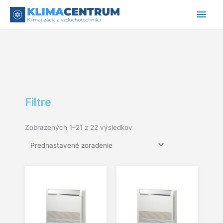
Preskočiť
Hlav
na
obsah
Men
Filtre
Zobrazených 1–21 z 22 výsledkov