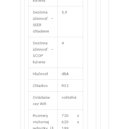
kúrenia
Sezónna
5,9
účinnosť –
SEER
chladenie
Sezónna
4
účinnosť –
SCOP
kúrenie
Hlučnosť
dBA
Chladivo
R32
Ovládanie
voliteľné
cez Wifi
Rozmery
720 x
vnútornej
620 x
jednotky (š
199