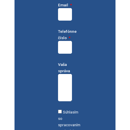
Email
Telefónne
číslo
Vaša
správa
Súhlasím
so
spracovaním