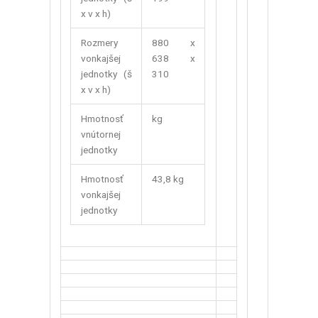
x v x h)
Rozmery
880 x
vonkajšej
638 x
jednotky (š
310
x v x h)
Hmotnosť
kg
vnútornej
jednotky
Hmotnosť
43,8 kg
vonkajšej
jednotky