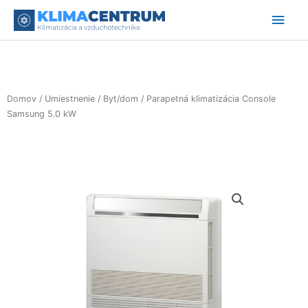
Preskočiť
Hlav
na
obsah
Men
Domov
/
Umiestnenie
/
Byt/dom
/ Parapetná klimatizácia Console
Samsung 5.0 kW