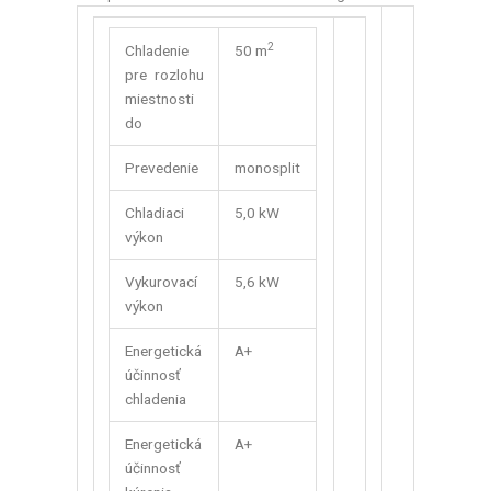
2
Chladenie
50 m
pre rozlohu
miestnosti
do
Prevedenie
monosplit
Chladiaci
5,0 kW
výkon
Vykurovací
5,6 kW
výkon
Energetická
A+
účinnosť
chladenia
Energetická
A+
účinnosť