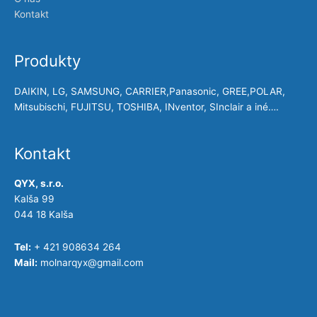
Kontakt
Produkty
DAIKIN, LG, SAMSUNG, CARRIER,Panasonic, GREE,POLAR,
Mitsubischi, FUJITSU, TOSHIBA, INventor, SInclair a iné….
Kontakt
QYX, s.r.o.
Kalša 99
044 18 Kalša
Tel:
+ 421 908634 264
Mail:
molnarqyx@gmail.com