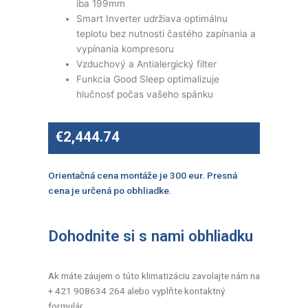
iba 199mm
Smart Inverter udržiava optimálnu
teplotu bez nutnosti častého zapínania a
vypínania kompresoru
Vzduchový a Antialergický filter
Funkcia Good Sleep optimalizuje
hlučnosť počas vašeho spánku
€
2,444.74
Orientačná cena montáže je 300 eur. Presná
cena je určená po obhliadke.
Dohodnite si s nami obhliadku
Ak máte záujem o túto klimatizáciu zavolajte nám na
+ 421 908634 264 alebo vyplňte kontaktný
formulár.