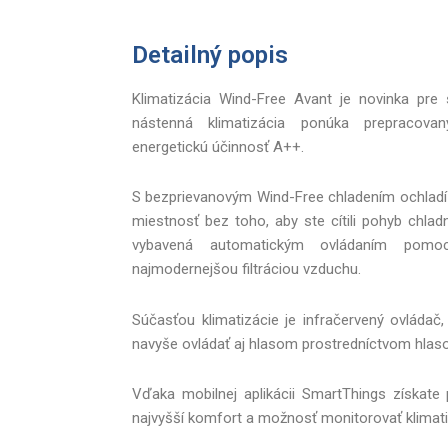
Detailný popis
Klimatizácia Wind-Free Avant je novinka pre
nástenná klimatizácia ponúka prepracova
energetickú účinnosť A++.
S bezprievanovým Wind-Free chladením ochladí 
miestnosť bez toho, aby ste cítili pohyb chlad
vybavená automatickým ovládaním pomoc
najmodernejšou filtráciou vzduchu.
Súčasťou klimatizácie je infračervený ovláda
navyše ovládať aj hlasom prostredníctvom hlaso
Vďaka mobilnej aplikácii SmartThings získate p
najvyšší komfort a možnosť monitorovať klima