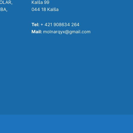
POLAR,
Kalša 99
IBA,
044 18 Kalša
Tel:
+ 421 908634 264
Mail:
molnarqyx@gmail.com