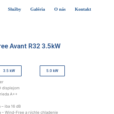
Služby
Galéria
O nás
Kontakt
ee Avant R32 3.5kW
3.5 kW
5.0 kW
ter
D displejom
trieda A++
 – iba 16 dB
 – Wind-Free a rýchle chladenie