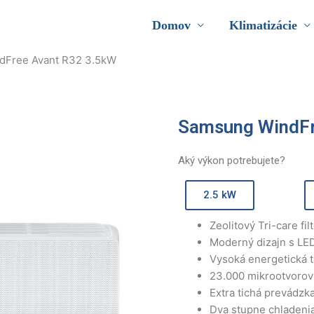
Domov
Klimatizácie
dFree Avant R32 3.5kW
Samsung WindFr
Aký výkon potrebujete?
2.5 kW
Zeolitový Tri-care fil
Moderný dizajn s LE
Vysoká energetická 
23.000 mikrootvorov
Extra tichá prevádzka
Dva stupne chladenia