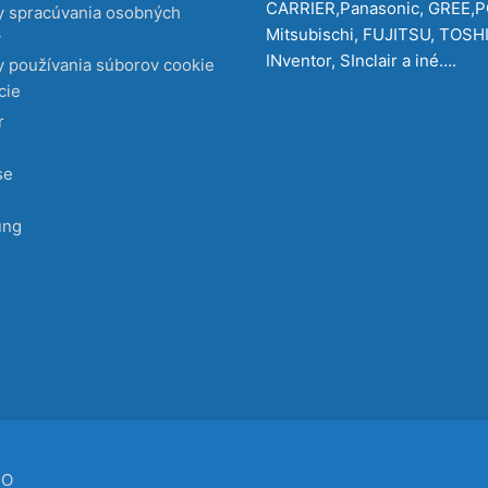
CARRIER,Panasonic, GREE,
y spracúvania osobných
Mitsubischi, FUJITSU, TOSH
v
INventor, SInclair a iné….
 používania súborov cookie
cie
r
se
ung
CO