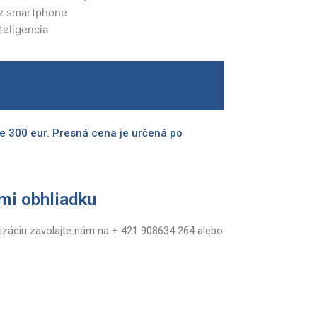
ez smartphone
teligencia
nt
4.00.
e 300 eur. Presná cena je určená po
mi obhliadku
izáciu zavolajte nám na + 421 908634 264 alebo