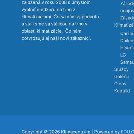
založená v roku 2008 s úmyslom
Zásad
vyplniť medzeru na trhu z
údajo
klimatizáciami. Čo sa nám aj podarilo
Zásady
a stali sme sa stálicou na trhu v
Klimatizá
oblasti klimatizácie. Čo nám
Carrie
potvrdzujú aj naši noví zákazníci.
Daikin
Hisen
LG
Sams
Služby
Galéria
O nás
Kontakt
Copyright © 2026
Klimacentrum
| Powered by
EDU.