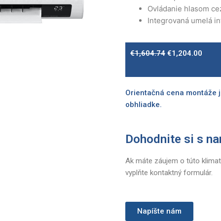
Ovládanie hlasom c
Integrovaná umelá in
Original
Curre
€
1,604.74
€
1,204.00
price
price
was:
is:
€1,604.74.
€1,20
Orientačná cena montáže j
obhliadke.
Dohodnite si s na
Ak máte záujem o túto klimat
vyplňte kontaktný formulár.
Napíšte nám