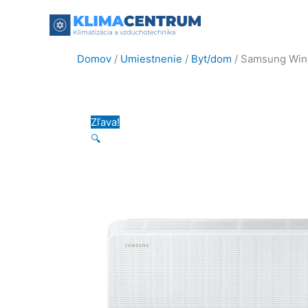
Preskočiť
na
obsah
Domov
/
Umiestnenie
/
Byt/dom
/ Samsung Win
Zľava!
🔍