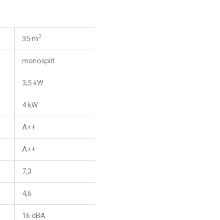
2
35 m
monosplit
3,5 kW
4 kW
A++
A++
7,3
4,6
16 dBA