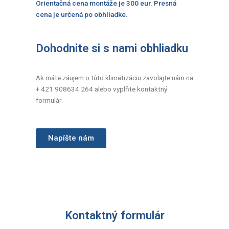
€1,444.80.
€1,102.08.
Orientačná cena montáže je 300 eur. Presná
cena je určená po obhliadke.
Dohodnite si s nami obhliadku
Ak máte záujem o túto klimatizáciu zavolajte nám na
+ 421 908634 264 alebo vyplňte kontaktný
formulár.
Napíšte nám
Kontaktný formulár