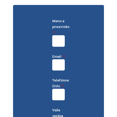
Meno a
priezvisko
Email
Telefónne
číslo
Vaša
správa