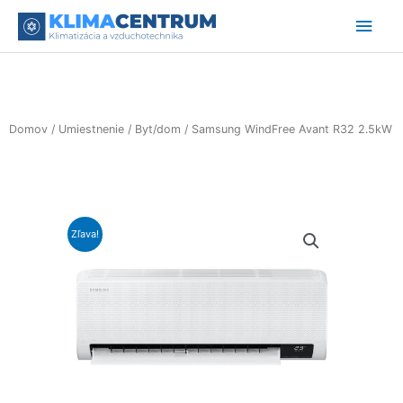
Preskočiť
Hlav
na
obsah
Men
Domov
/
Umiestnenie
/
Byt/dom
/ Samsung WindFree Avant R32 2.5kW
Zľava!