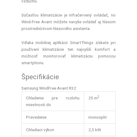
vzduchu.
Súčasťou klimatizácie je infračervený ovládač, no
Wind-Free Avant môžete navyše ovládať aj hlasom
prostredníctvom hlasového asistenta.
Vďaka mobilnej aplikácii SmartThings získate pri
používaní klimatizácie ten najvyšší komfort a
možnosť monitorovať klimatizáciu pomocou
smartphonu.
Špecifikácie
Samsung WindFree Avant R32
2
Chladenie pre rozlohu
25 m
miestnosti do
Prevedenie
monosplit
Chladiaci výkon
2,5 kW