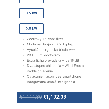
3.5 kW
5.0 kW
Zeolitový Tri-care filter
Moderný dizajn s LED displejom
Vysoká energetická trieda A++
23.000 mikrootvorov
Extra tichá prevádzka – iba 16 dB
Dva stupne chladenia – Wind-Free a
rýchle chladenie
Ovládanie hlasom cez smartphone
Integrovaná umelá inteligencia
Original
Current
€
1,444.80
€
1,102.08
price
price
was:
is: