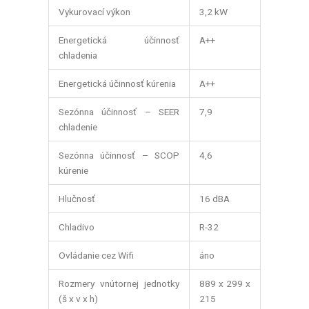
Vykurovací výkon
3,2 kW
Energetická účinnosť
A++
chladenia
Energetická účinnosť kúrenia
A++
Sezónna účinnosť – SEER
7,9
chladenie
Sezónna účinnosť – SCOP
4,6
kúrenie
Hlučnosť
16 dBA
Chladivo
R-32
Ovládanie cez Wifi
áno
Rozmery vnútornej jednotky
889 x 299 x
(š x v x h)
215