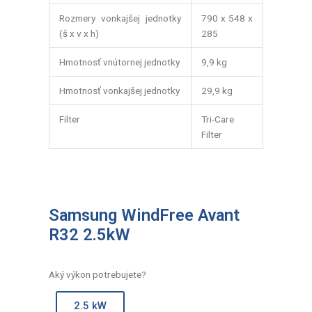
Rozmery vonkajšej jednotky
790 x 548 x
(š x v x h)
285
Hmotnosť vnútornej jednotky
9,9 kg
Hmotnosť vonkajšej jednotky
29,9 kg
Filter
Tri-Care
Filter
Samsung WindFree Avant
R32 2.5kW
Aký výkon potrebujete?
2.5 kW