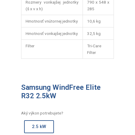
Rozmery vonkajšej jednotky
790 x 548 x
(š x v x h)
285
Hmotnosť vnútornej jednotky
10,6 kg
Hmotnosť vonkajšej jednotky
32,5 kg
Filter
Tri-Care
Filter
Samsung WindFree Elite
R32 2.5kW
Aký výkon potrebujete?
2.5 kW