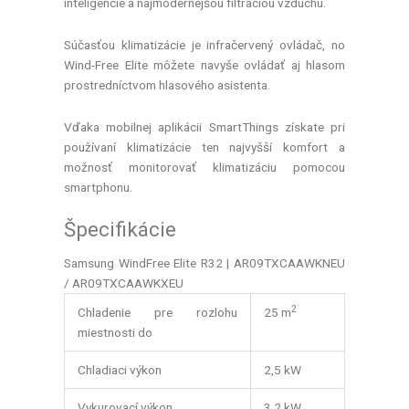
inteligencie a najmodernejšou filtráciou vzduchu.
Súčasťou klimatizácie je infračervený ovládač, no
Wind-Free Elite môžete navyše ovládať aj hlasom
prostredníctvom hlasového asistenta.
Vďaka mobilnej aplikácii SmartThings získate pri
používaní klimatizácie ten najvyšší komfort a
možnosť monitorovať klimatizáciu pomocou
smartphonu.
Špecifikácie
Samsung WindFree Elite R32 | AR09TXCAAWKNEU
/ AR09TXCAAWKXEU
2
Chladenie pre rozlohu
25 m
miestnosti do
Chladiaci výkon
2,5 kW
Vykurovací výkon
3,2 kW