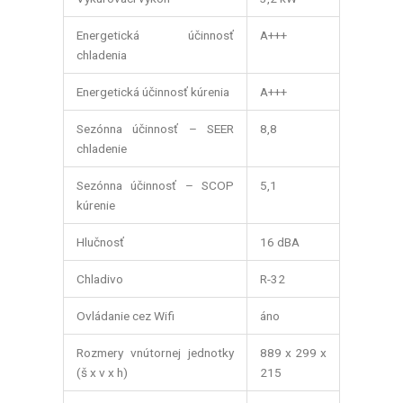
Energetická účinnosť
A+++
chladenia
Energetická účinnosť kúrenia
A+++
Sezónna účinnosť – SEER
8,8
chladenie
Sezónna účinnosť – SCOP
5,1
kúrenie
Hlučnosť
16 dBA
Chladivo
R-32
Ovládanie cez Wifi
áno
Rozmery vnútornej jednotky
889 x 299 x
(š x v x h)
215