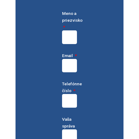
Meno a
priezvisko
Email
Telefónne
číslo
Vaša
správa