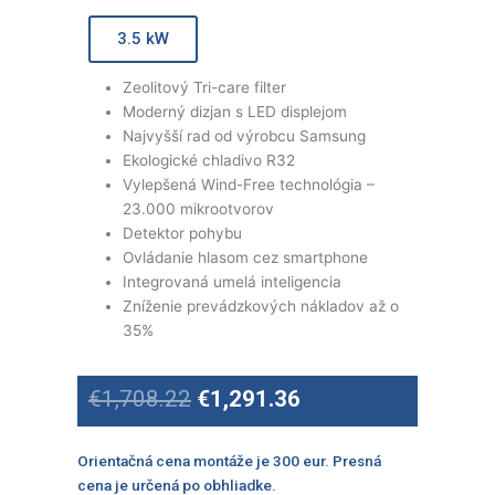
3.5 kW
Zeolitový Tri-care filter
Moderný dizjan s LED displejom
Najvyšší rad od výrobcu Samsung
Ekologické chladivo R32
Vylepšená Wind-Free technológia –
23.000 mikrootvorov
Detektor pohybu
Ovládanie hlasom cez smartphone
Integrovaná umelá inteligencia
Zníženie prevádzkových nákladov až o
35%
Original
Current
€
1,708.22
€
1,291.36
price
price
was:
is:
€1,708.22.
€1,291.36.
Orientačná cena montáže je 300 eur. Presná
cena je určená po obhliadke.