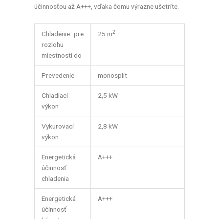
účinnosťou až A+++, vďaka čomu výrazne ušetríte.
2
Chladenie pre
25 m
rozlohu
miestnosti do
Prevedenie
monosplit
Chladiaci
2,5 kW
výkon
Vykurovací
2,8 kW
výkon
Energetická
A+++
účinnosť
chladenia
Energetická
A+++
účinnosť