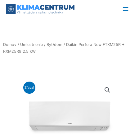
Preskočiť
Hlav
na
obsah
Men
Domov
/
Umiestnenie
/
Byt/dom
/ Daikin Perfera New FTXM25R +
RXM25R9 2.5 kW
Zľava!