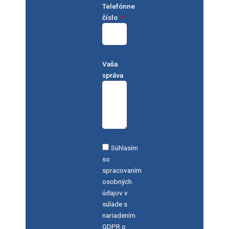
Telefónne
číslo
Vaša
správa
Súhlasím
so
spracovaním
osobných
údajov v
súlade s
nariadením
GDPR o