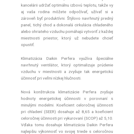
kancelárii udržať optimálnu izbovú teplotu, takže vy
aj vaša rodina môžete odpočívať, užívať si a
zároveň byť produktívni. Štýlovo navrhnutý predný
panel, tichý chod a dokonalá cirkulácia chladeného
alebo ohriateho vzduchu pomáhajú vytvoriť z každej
miestnosti priestor, ktorý už nebudete chcieť
opustiť.
Klimatizácia Daikin Perfera využíva špeciálne
navrhnutý ventilátor, ktorý optimalizuje prúdenie
vzduchu v miestnosti a zvyšuje tak energetickú
účinnosť pri veľmi nízkej hlučnosti.
Nová konštrukcia klimatizácie Perfera zvyšuje
hodnoty energetickej účinnosti v porovnaní s
minulými modelmi. Koeficient celoročnej účinnosti
pri chladení (SEER) dosahuje až 8,65 a koeficient
celoročnej účinnosti pri vykurovaní (SCOP) až 5,10.
Vďaka tomu dosahuje klimatizácia Daikin Perfera
najlepšiu výkonnosť vo svojej triede s celoročnou