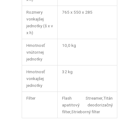
Rozmery
765 x 550 x 285
vonkajšej
jednotky (š x v
x h)
Hmotnosť
10,0 kg
vnútornej
jednotky
Hmotnosť
32 kg
vonkajšej
jednotky
Filter
Flash Streamer,Titán
apatitový deodorizačný
filter,Strieborný filter