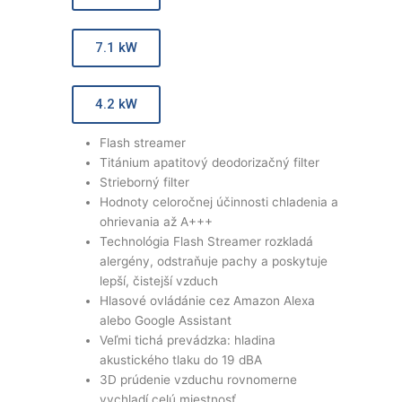
7.1 kW
4.2 kW
Flash streamer
Titánium apatitový deodorizačný filter
Strieborný filter
Hodnoty celoročnej účinnosti chladenia a
ohrievania až A+++
Technológia Flash Streamer rozkladá
alergény, odstraňuje pachy a poskytuje
lepší, čistejší vzduch
Hlasové ovládánie cez Amazon Alexa
alebo Google Assistant
Veľmi tichá prevádzka: hladina
akustického tlaku do 19 dBA
3D prúdenie vzduchu rovnomerne
vychladí celú miestnosť