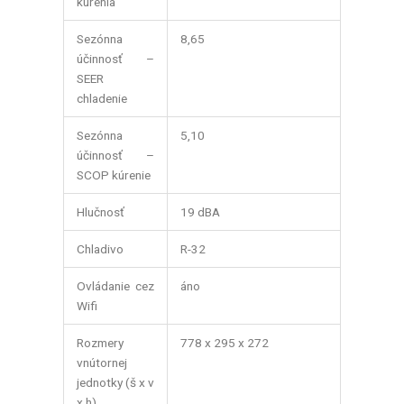
kúrenia
Sezónna
8,65
účinnosť –
SEER
chladenie
Sezónna
5,10
účinnosť –
SCOP kúrenie
Hlučnosť
19 dBA
Chladivo
R-32
Ovládanie cez
áno
Wifi
Rozmery
778 x 295 x 272
vnútornej
jednotky (š x v
x h)