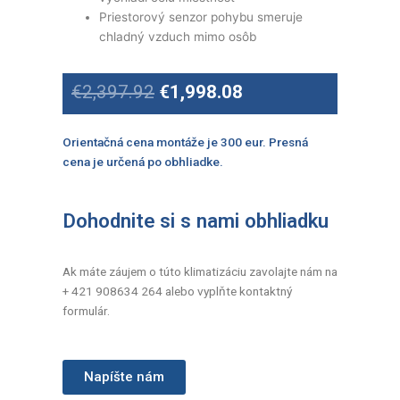
Priestorový senzor pohybu smeruje
chladný vzduch mimo osôb
Original
Current
€
2,397.92
€
1,998.08
price
price
was:
is:
€2,397.92.
€1,998.08.
Orientačná cena montáže je 300 eur. Presná
cena je určená po obhliadke.
Dohodnite si s nami obhliadku
Ak máte záujem o túto klimatizáciu zavolajte nám na
+ 421 908634 264 alebo vyplňte kontaktný
formulár.
Napíšte nám