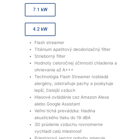
7.1 kW
4.2 kW
Flash streamer
Titánium apatitový deodorizačný filter
Strieborný filter
Hodnoty celoročnej účinnosti chladenia a
ohrievania až A+++
Technológia Flash Streamer rozkladá
alergény, odstraňuje pachy a poskytuje
lepší, čistejší vzduch
Hlasové ovládánie cez Amazon Alexa
alebo Google Assistant
Veľmi tichá prevádzka: hladina
akustického tlaku do 19 dBA
3D prúdenie vzduchu rovnomerne
vychladí celú miestnosť
Priestorový senzor pohybu smeruje