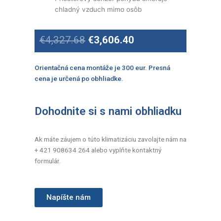
chladný vzduch mimo osôb
Original
Current
€
4,327.68
€
3,606.40
price
price
was:
is:
€4,327.68.
€3,606.40.
Orientačná cena montáže je 300 eur. Presná
cena je určená po obhliadke.
Dohodnite si s nami obhliadku
Ak máte záujem o túto klimatizáciu zavolajte nám na
+ 421 908634 264 alebo vyplňte kontaktný
formulár.
Napíšte nám