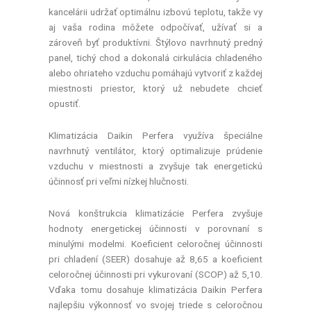
kancelárii udržať optimálnu izbovú teplotu, takže vy
aj vaša rodina môžete odpočívať, užívať si a
zároveň byť produktívni. Štýlovo navrhnutý predný
panel, tichý chod a dokonalá cirkulácia chladeného
alebo ohriateho vzduchu pomáhajú vytvoriť z každej
miestnosti priestor, ktorý už nebudete chcieť
opustiť.
Klimatizácia Daikin Perfera využíva špeciálne
navrhnutý ventilátor, ktorý optimalizuje prúdenie
vzduchu v miestnosti a zvyšuje tak energetickú
účinnosť pri veľmi nízkej hlučnosti.
Nová konštrukcia klimatizácie Perfera zvyšuje
hodnoty energetickej účinnosti v porovnaní s
minulými modelmi. Koeficient celoročnej účinnosti
pri chladení (SEER) dosahuje až 8,65 a koeficient
celoročnej účinnosti pri vykurovaní (SCOP) až 5,10.
Vďaka tomu dosahuje klimatizácia Daikin Perfera
najlepšiu výkonnosť vo svojej triede s celoročnou