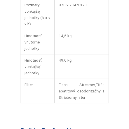
Rozmery
870 x 734 x 373
vonkajšej
jednotky (š x v
x h)
Hmotnosť
14,5 kg
vnútornej
jednotky
Hmotnosť
49,0 kg
vonkajšej
jednotky
Filter
Flash Streamer,Titán
apatitový deodorizačný a
Strieborný filter