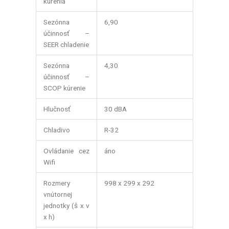
kúrenia
Sezónna
6,90
účinnosť –
SEER chladenie
Sezónna
4,30
účinnosť –
SCOP kúrenie
Hlučnosť
30 dBA
Chladivo
R-32
Ovládanie cez
áno
Wifi
Rozmery
998 x 299 x 292
vnútornej
jednotky (š x v
x h)