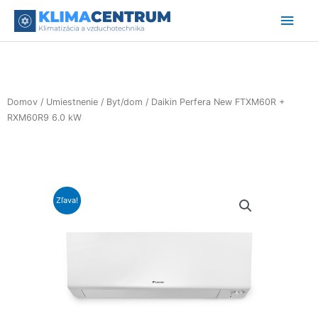
Preskočiť
Hlav
na
obsah
Men
Domov
/
Umiestnenie
/
Byt/dom
/ Daikin Perfera New FTXM60R +
RXM60R9 6.0 kW
Zľava!