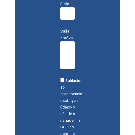
číslo
Vaša
správa
Súhlasím
so
spracovaním
osobných
údajov v
súlade s
nariadením
GDPR o
ochrane