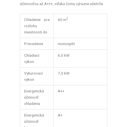
účinnosťou až A+++, vďaka čomu výrazne ušetríte.
2
Chladenie pre
60 m
rozlohu
miestnosti do
Prevedenie
monosplit
Chladiaci
6,0 kW
výkon
Vykurovací
7,0 kW
výkon
Energetická
A++
účinnosť
chladenia
Energetická
A+
účinnosť