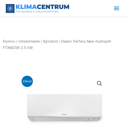
Preskočiť
Hlav
na
obsah
Men
Domov
/
Umiestnenie
/
Byt/dom
/ Daikin Perfera New multisplit
FTXM25R 2.5 kW
Zľava!