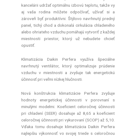
kancelárii udržať optimálnu izbovú teplotu, takže vy
aj vaša rodina môžete odpočívať, užívať si a
zároveň byť produktívni. Štýlovo navrhnutý predný
panel, tichý chod a dokonalá cirkulácia chladeného
alebo ohriateho vzduchu pomáhajú vytvoriť z každej
miestnosti priestor, ktorý už nebudete chcieť
opustiť.
Klimatizácia Daikin Perfera využíva špeciálne
navrhnutý ventilátor, ktorý optimalizuje prúdenie
vzduchu v miestnosti a zvyšuje tak energetickú
účinnosť pri veľmi nízkej hlučnosti.
Nová konštrukcia klimatizácie Perfera zvyšuje
hodnoty energetickej účinnosti v porovnaní s
minulými modelmi. Koeficient celoročnej účinnosti
pri chladení (SEER) dosahuje až 8,65 a koeficient
celoročnej účinnosti pri vykurovaní (SCOP) až 5,10.
Vďaka tomu dosahuje klimatizácia Daikin Perfera
najlepšiu výkonnosť vo svojej triede s celoročnou