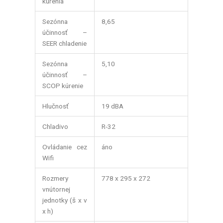
kúrenia
Sezónna
8,65
účinnosť –
SEER chladenie
Sezónna
5,10
účinnosť –
SCOP kúrenie
Hlučnosť
19 dBA
Chladivo
R-32
Ovládanie cez
áno
Wifi
Rozmery
778 x 295 x 272
vnútornej
jednotky (š x v
x h)