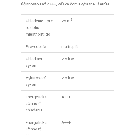
účinnosťou až A+++, vďaka čomu výrazne ušetríte.
2
Chladenie pre
25 m
rozlohu
miestnosti do
Prevedenie
multisplit
Chladiaci
2,5 kW
výkon
Vykurovací
2,8 kW
výkon
Energetická
A+++
účinnosť
chladenia
Energetická
A+++
účinnosť