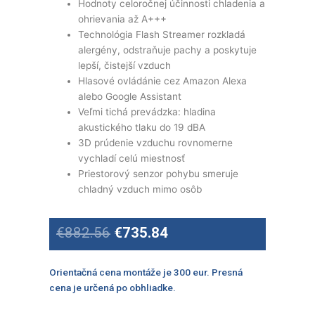
Hodnoty celoročnej účinnosti chladenia a
ohrievania až A+++
Technológia Flash Streamer rozkladá
alergény, odstraňuje pachy a poskytuje
lepší, čistejší vzduch
Hlasové ovládánie cez Amazon Alexa
alebo Google Assistant
Veľmi tichá prevádzka: hladina
akustického tlaku do 19 dBA
3D prúdenie vzduchu rovnomerne
vychladí celú miestnosť
Priestorový senzor pohybu smeruje
chladný vzduch mimo osôb
Original
Current
€
882.56
€
735.84
price
price
was:
is:
€882.56.
€735.84.
Orientačná cena montáže je 300 eur. Presná
cena je určená po obhliadke.