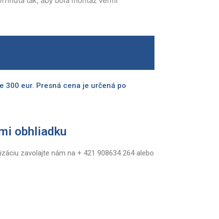
avrhnutá tak, aby bola montáž veľmi
t
0.
e 300 eur. Presná cena je určená po
mi obhliadku
izáciu zavolajte nám na + 421 908634 264 alebo