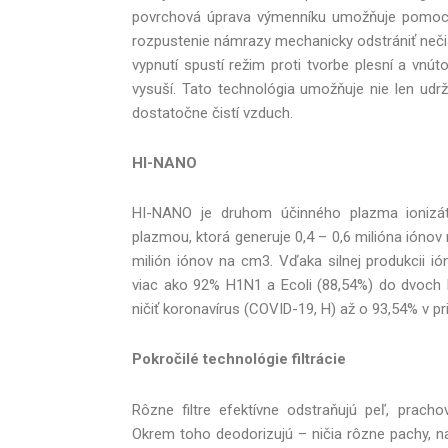
povrchová úprava výmenníku umožňuje pomoc
rozpustenie námrazy mechanicky odstrániť nečis
vypnutí spustí režim proti tvorbe plesní a vnút
vysuší. Tato technológia umožňuje nie len udržo
dostatočne čistí vzduch.
HI-NANO
HI-NANO je druhom účinného plazma ionizá
plazmou, ktorá generuje 0,4 – 0,6 milióna ióno
milión iónov na cm3. Vďaka silnej produkcii i
viac ako 92% H1N1 a Ecoli (88,54%) do dvoch
ničiť koronavírus (COVID-19, H) až o 93,54% v p
Pokročilé technológie filtrácie
Rôzne filtre efektívne odstraňujú peľ, prachov
Okrem toho deodorizujú – ničia rôzne pachy, na