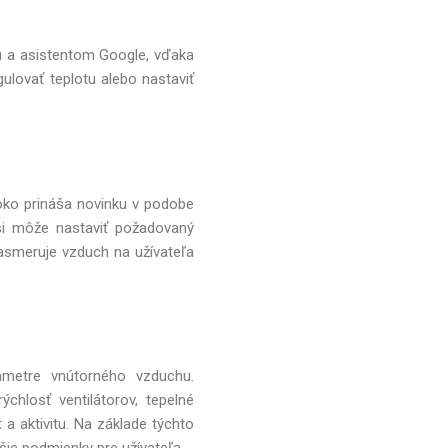
ou a asistentom Google, vďaka
egulovať teplotu alebo nastaviť
oko prináša novinku v podobe
si môže nastaviť požadovaný
asmeruje vzduch na užívateľa
rametre vnútorného vzduchu.
ýchlosť ventilátorov, tepelné
 a aktivitu. Na základe týchto