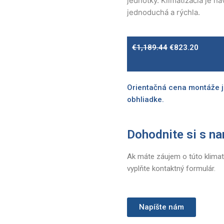
jednotky. Klimatizácia je n
jednoduchá a rýchla.
Original
Curren
€
1,189.44
€
823.20
price
price
was:
is:
€1,189.44.
€823.2
Orientačná cena montáže j
obhliadke.
Dohodnite si s na
Ak máte záujem o túto klimat
vyplňte kontaktný formulár.
Napíšte nám