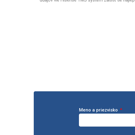
údajov vie Hisense TMS systém zaistiť tie najlep
Meno a priezvisko