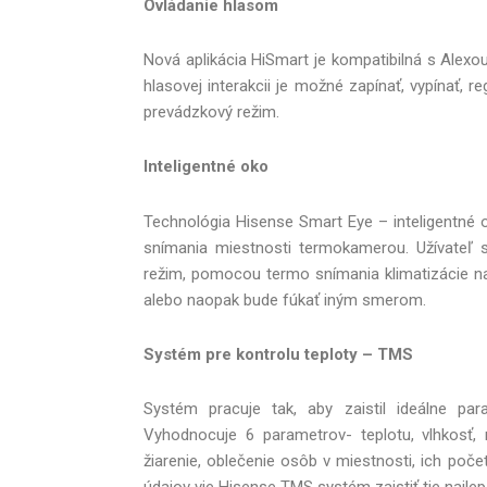
Ovládanie hlasom
Nová aplikácia HiSmart je kompatibilná s Alex
hlasovej interakcii je možné zapínať, vypínať, r
prevádzkový režim.
Inteligentné oko
Technológia Hisense Smart Eye – inteligentné 
snímania miestnosti termokamerou. Užívateľ 
režim, pomocou termo snímania klimatizácie n
alebo naopak bude fúkať iným smerom.
Systém pre kontrolu teploty – TMS
Systém pracuje tak, aby zaistil ideálne pa
Vyhodnocuje 6 parametrov- teplotu, vlhkosť, r
žiarenie, oblečenie osôb v miestnosti, ich počet