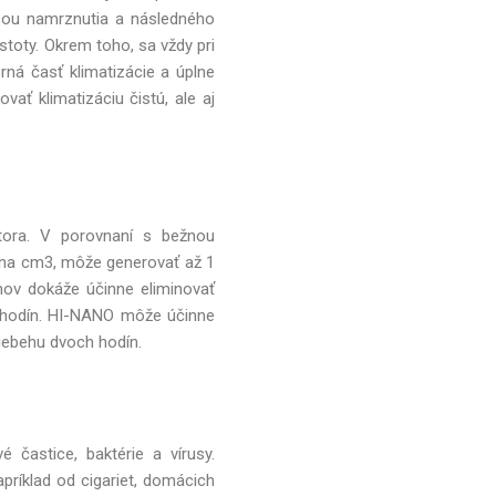
ou namrznutia a následného
toty. Okrem toho, sa vždy pri
orná časť klimatizácie a úplne
vať klimatizáciu čistú, ale aj
tora. V porovnaní s bežnou
v na cm3, môže generovať až 1
ónov dokáže účinne eliminovať
 hodín. HI-NANO môže účinne
riebehu dvoch hodín.
é častice, baktérie a vírusy.
príklad od cigariet, domácich