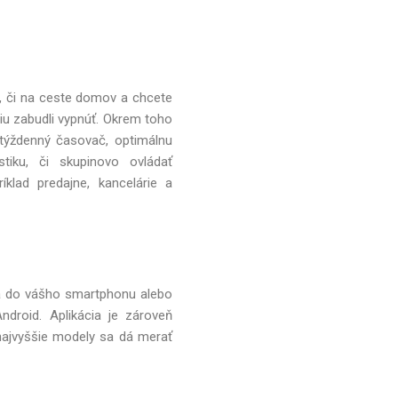
k, či na ceste domov a chcete
ciu zabudli vypnúť. Okrem toho
 týždenný časovač, optimálnu
tiku, či skupinovo ovládať
íklad predajne, kancelárie a
cia do vášho smartphonu alebo
droid. Aplikácia je zároveň
 najvyššie modely sa dá merať