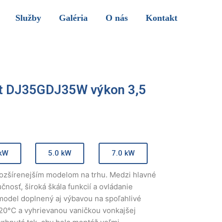
Služby
Galéria
O nás
Kontakt
t DJ35GDJ35W výkon 3,5
 kW
5.0 kW
7.0 kW
rozšírenejším modelom na trhu. Medzi hlavné
čnosť, široká škála funkcií a ovládanie
model doplnený aj výbavou na spoľahlivé
-20°C a vyhrievanou vaničkou vonkajšej