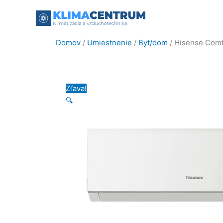
Preskočiť
na
obsah
Domov
/
Umiestnenie
/
Byt/dom
/ Hisense Com
Zľava!
🔍