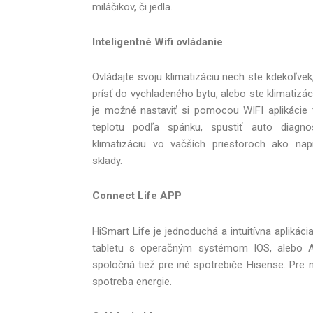
miláčikov, či jedla.
Inteligentné Wifi ovládanie
Ovládajte svoju klimatizáciu nech ste kdekoľve
prísť do vychladeného bytu, alebo ste klimatizá
je možné nastaviť si pomocou WIFI aplikácie
teplotu podľa spánku, spustiť auto diagnos
klimatizáciu vo väčších priestoroch ako napr
sklady.
Connect Life APP
HiSmart Life je jednoduchá a intuitívna apliká
tabletu s operačným systémom IOS, alebo An
spoločná tiež pre iné spotrebiče Hisense. Pre
spotreba energie.