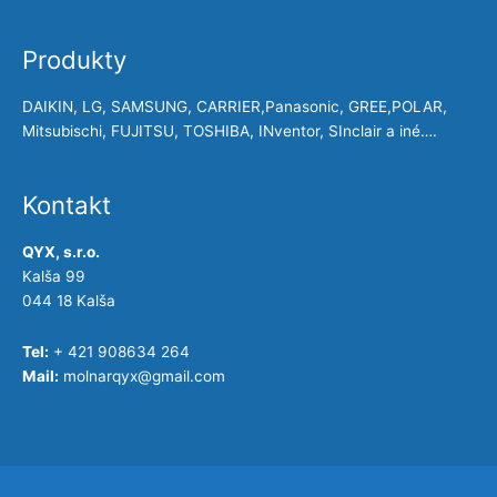
Produkty
DAIKIN, LG, SAMSUNG, CARRIER,Panasonic, GREE,POLAR,
Mitsubischi, FUJITSU, TOSHIBA, INventor, SInclair a iné….
Kontakt
QYX, s.r.o.
Kalša 99
044 18 Kalša
Tel:
+ 421 908634 264
Mail:
molnarqyx@gmail.com