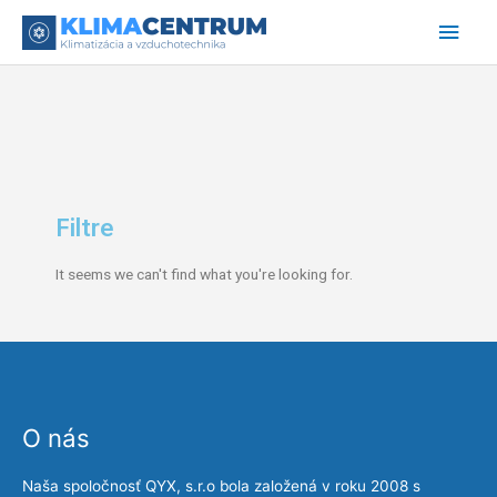
Preskočiť
Hlav
na
obsah
Men
Filtre
It seems we can't find what you're looking for.
O nás
Naša spoločnosť QYX, s.r.o bola založená v roku 2008 s