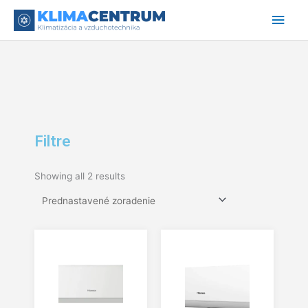
Preskočiť
Hlav
na
obsah
Men
Filtre
Showing all 2 results