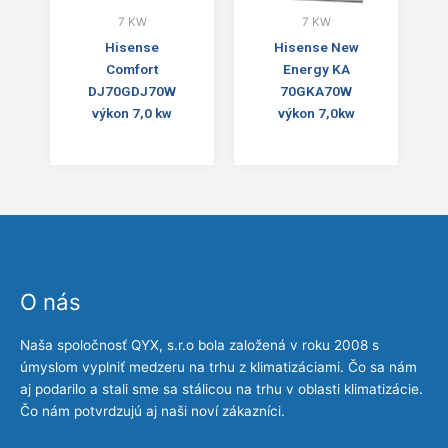
7 KW
7 KW
Hisense
Hisense New
Comfort
Energy KA
DJ70GDJ70W
70GKA70W
výkon 7,0 kw
výkon 7,0kw
O nás
Naša spoločnosť QYX, s.r.o bola založená v roku 2008 s
úmyslom vyplniť medzeru na trhu z klimatizáciami. Čo sa nám
aj podarilo a stali sme sa stálicou na trhu v oblasti klimatizácie.
Čo nám potvrdzujú aj naši noví zákazníci.