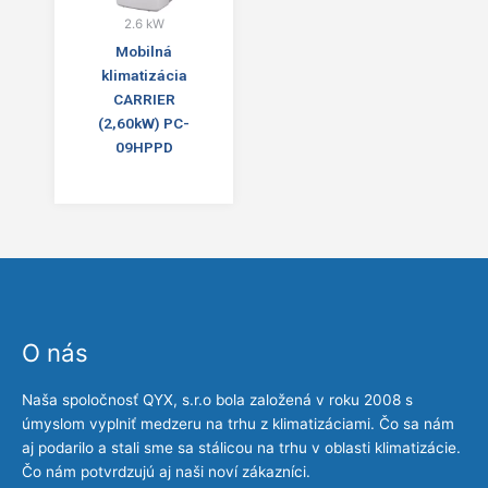
2.6 kW
Mobilná
klimatizácia
CARRIER
(2,60kW) PC-
09HPPD
O nás
Naša spoločnosť QYX, s.r.o bola založená v roku 2008 s
úmyslom vyplniť medzeru na trhu z klimatizáciami. Čo sa nám
aj podarilo a stali sme sa stálicou na trhu v oblasti klimatizácie.
Čo nám potvrdzujú aj naši noví zákazníci.