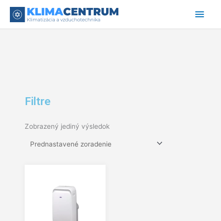
Preskočiť
Hlav
na
obsah
Men
Filtre
Zobrazený jediný výsledok