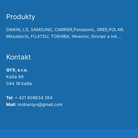
Produkty
DAIKIN, LG, SAMSUNG, CARRIER,Panasonic, GREE,POLAR,
Mitsubischi, FUJITSU, TOSHIBA, INventor, SInclair a iné….
Kontakt
QYX, s.r.o.
Kalša 99
044 18 Kalša
Tel:
+ 421 908634 264
Mail:
molnarqyx@gmail.com