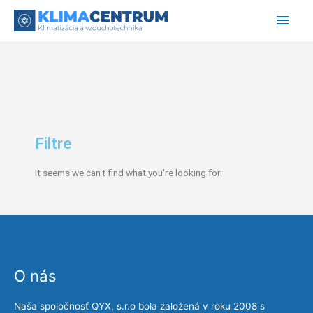
Preskočiť
Hlav
na
obsah
Men
Filtre
It seems we can't find what you're looking for.
O nás
Naša spoločnosť QYX, s.r.o bola založená v roku 2008 s