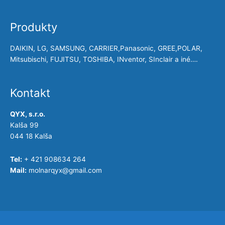
Produkty
DAIKIN, LG, SAMSUNG, CARRIER,Panasonic, GREE,POLAR,
Mitsubischi, FUJITSU, TOSHIBA, INventor, SInclair a iné….
Kontakt
QYX, s.r.o.
Kalša 99
044 18 Kalša
Tel:
+ 421 908634 264
Mail:
molnarqyx@gmail.com