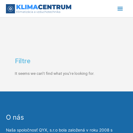
Preskočiť
Hlav
na
obsah
Men
Filtre
It seems we can't find what you're looking for.
O nás
Naša spoločnosť QYX, s.r.o bola založená v roku 2008 s