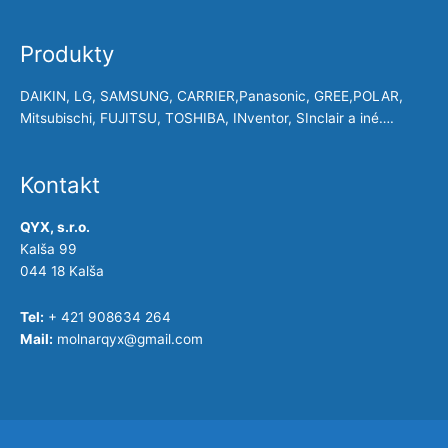
Produkty
DAIKIN, LG, SAMSUNG, CARRIER,Panasonic, GREE,POLAR,
Mitsubischi, FUJITSU, TOSHIBA, INventor, SInclair a iné….
Kontakt
QYX, s.r.o.
Kalša 99
044 18 Kalša
Tel:
+ 421 908634 264
Mail:
molnarqyx@gmail.com