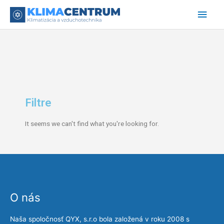
Preskočiť
Hlav
na
obsah
Men
Filtre
It seems we can't find what you're looking for.
O nás
Naša spoločnosť QYX, s.r.o bola založená v roku 2008 s