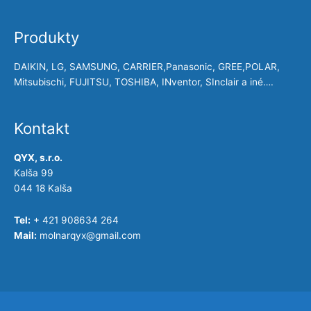
Produkty
DAIKIN, LG, SAMSUNG, CARRIER,Panasonic, GREE,POLAR,
Mitsubischi, FUJITSU, TOSHIBA, INventor, SInclair a iné….
Kontakt
QYX, s.r.o.
Kalša 99
044 18 Kalša
Tel:
+ 421 908634 264
Mail:
molnarqyx@gmail.com