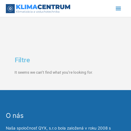
Preskočiť
Hlav
na
obsah
Men
Filtre
It seems we can't find what you're looking for.
O nás
Naša spoločnosť QYX, s.r.o bola založená v roku 2008 s