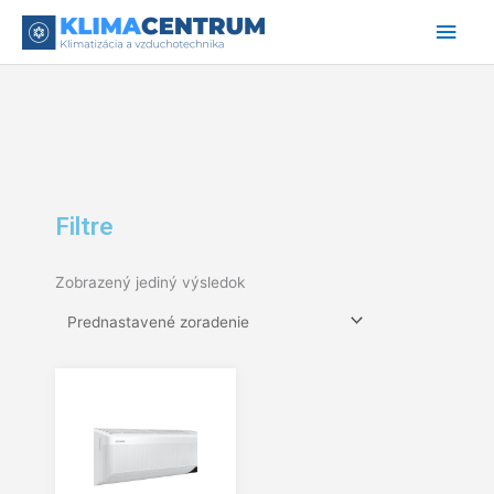
Preskočiť
Hlav
na
obsah
Men
Filtre
Zobrazený jediný výsledok