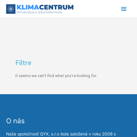
Preskočiť
Hlav
na
obsah
Men
Filtre
It seems we can't find what you're looking for.
O nás
Naša spoločnosť QYX, s.r.o bola založená v roku 2008 s