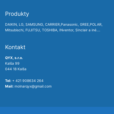
Produkty
DAIKIN, LG, SAMSUNG, CARRIER,Panasonic, GREE,POLAR,
Mitsubischi, FUJITSU, TOSHIBA, INventor, SInclair a iné….
Kontakt
QYX, s.r.o.
Kalša 99
044 18 Kalša
Tel:
+ 421 908634 264
Mail:
molnarqyx@gmail.com