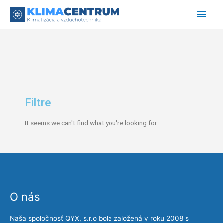
Preskočiť
Hlav
na
obsah
Men
Filtre
It seems we can't find what you're looking for.
O nás
Naša spoločnosť QYX, s.r.o bola založená v roku 2008 s