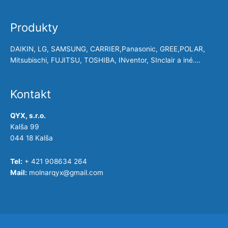
Produkty
DAIKIN, LG, SAMSUNG, CARRIER,Panasonic, GREE,POLAR,
Mitsubischi, FUJITSU, TOSHIBA, INventor, SInclair a iné….
Kontakt
QYX, s.r.o.
Kalša 99
044 18 Kalša
Tel:
+ 421 908634 264
Mail:
molnarqyx@gmail.com