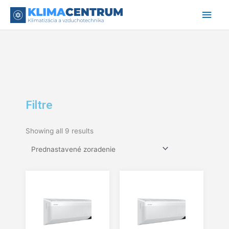
Preskočiť
Hlav
na
obsah
Men
Filtre
Showing all 9 results