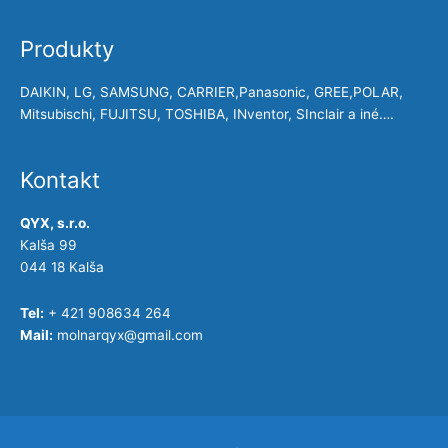
Produkty
DAIKIN, LG, SAMSUNG, CARRIER,Panasonic, GREE,POLAR,
Mitsubischi, FUJITSU, TOSHIBA, INventor, SInclair a iné….
Kontakt
QYX, s.r.o.
Kalša 99
044 18 Kalša
Tel:
+ 421 908634 264
Mail:
molnarqyx@gmail.com