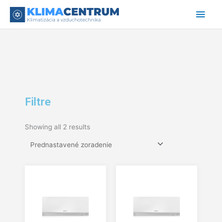
Preskočiť
Hlav
na
obsah
Men
Filtre
Showing all 2 results