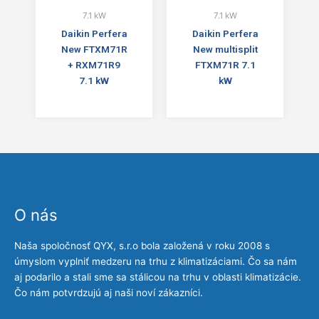
7.1 kW
7.1 kW
Daikin Perfera
Daikin Perfera
New FTXM71R
New multisplit
+ RXM71R9
FTXM71R 7.1
7.1 kW
kW
O nás
Naša spoločnosť QYX, s.r.o bola založená v roku 2008 s
úmyslom vyplniť medzeru na trhu z klimatizáciami. Čo sa nám
aj podarilo a stali sme sa stálicou na trhu v oblasti klimatizácie.
Čo nám potvrdzujú aj naši noví zákazníci.