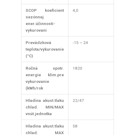
SCOP koeficient
4,0
sezónnej
ener.účinnosti-
vykurovani
Prevádzková
-15 ~ 24
teplota/vykurovanie
(°C)
Ročná spotr.
1820
energie klim.pre
vykurovanie
(kWh/rok
Hladina akust.tlaku
22/47
chlad. MIN/MAX
vnút.jednotka
Hladina akust.tlaku
58
chlad. MAX