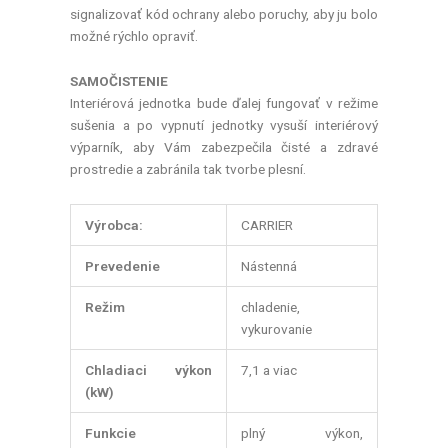
signalizovať kód ochrany alebo poruchy, aby ju bolo
možné rýchlo opraviť.
SAMOČISTENIE
Interiérová jednotka bude ďalej fungovať v režime
sušenia a po vypnutí jednotky vysuší interiérový
výparník, aby Vám zabezpečila čisté a zdravé
prostredie a zabránila tak tvorbe plesní.
Výrobca:
CARRIER
Prevedenie
Nástenná
Režim
chladenie,
vykurovanie
Chladiaci výkon
7,1 a viac
(kW)
Funkcie
plný výkon,