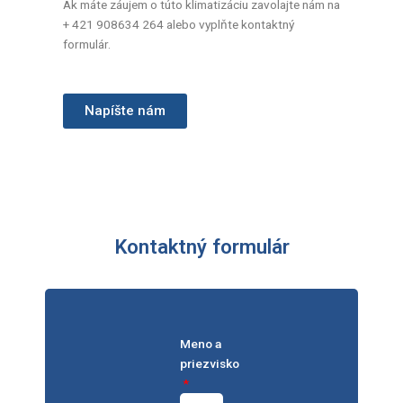
Ak máte záujem o túto klimatizáciu zavolajte nám na
+ 421 908634 264 alebo vyplňte kontaktný
formulár.
Napíšte nám
Kontaktný formulár
Meno a
priezvisko