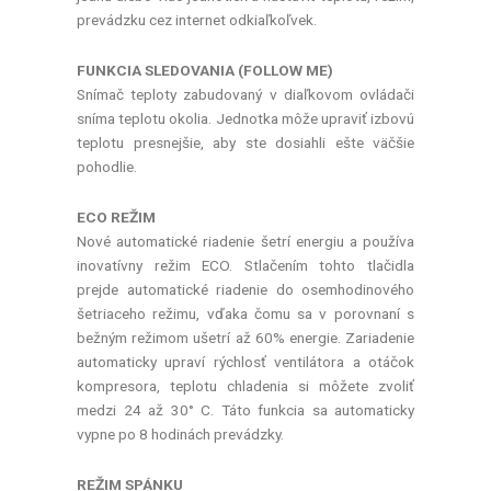
prevádzku cez internet odkiaľkoľvek.
FUNKCIA SLEDOVANIA (FOLLOW ME)
Snímač teploty zabudovaný v diaľkovom ovládači
sníma teplotu okolia. Jednotka môže upraviť izbovú
teplotu presnejšie, aby ste dosiahli ešte väčšie
pohodlie.
ECO REŽIM
Nové automatické riadenie šetrí energiu a používa
inovatívny režim ECO. Stlačením tohto tlačidla
prejde automatické riadenie do osemhodinového
šetriaceho režimu, vďaka čomu sa v porovnaní s
bežným režimom ušetrí až 60% energie. Zariadenie
automaticky upraví rýchlosť ventilátora a otáčok
kompresora, teplotu chladenia si môžete zvoliť
medzi 24 až 30° C. Táto funkcia sa automaticky
vypne po 8 hodinách prevádzky.
REŽIM SPÁNKU