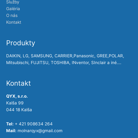
Služby
Galéria
O nás
Kontakt
Produkty
DAIKIN, LG, SAMSUNG, CARRIER,Panasonic, GREE,POLAR,
Mitsubischi, FUJITSU, TOSHIBA, INventor, SInclair a iné….
Kontakt
QYX, s.r.o.
Kalša 99
044 18 Kalša
Tel:
+ 421 908634 264
Mail:
molnarqyx@gmail.com