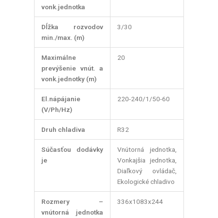
vonk.jednotka
Dĺžka rozvodov
3/30
min./max. (m)
Maximálne
20
prevýšenie vnút. a
vonk.jednotky (m)
El.nápájanie
220-240/1/50-60
(V/Ph/Hz)
Druh chladiva
R32
Súčasťou dodávky
Vnútorná jednotka,
je
Vonkajšia jednotka,
Diaľkový ovládač,
Ekologické chladivo
Rozmery –
336x1083x244
vnútorná jednotka