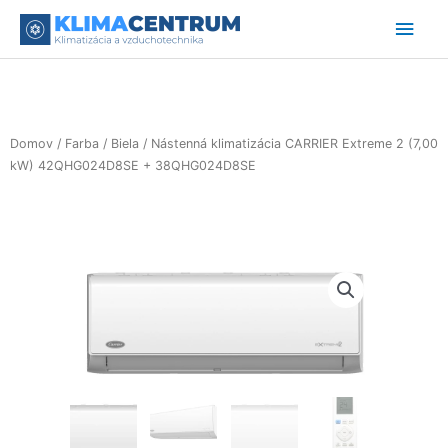
Preskočiť
Hlav
na
obsah
Men
Domov
/
Farba
/
Biela
/ Nástenná klimatizácia CARRIER Extreme 2 (7,00
kW) 42QHG024D8SE + 38QHG024D8SE