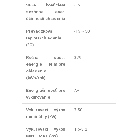
SEER koeficient
6,5
sezónnej ener.
účinnosti chladenia
Prevádzková
-15 ~ 50
teplota/chladenie
(°C)
Ročná spotr.
379
energie klim.pre
chladenie
(kWh/rok)
Energ.účinnosť pre
A+
vykurovanie
Vykurovací výkon
7,50
nominálny (kW)
Vykurovací výkon
1,5-8,2
MIN – MAX (kW)