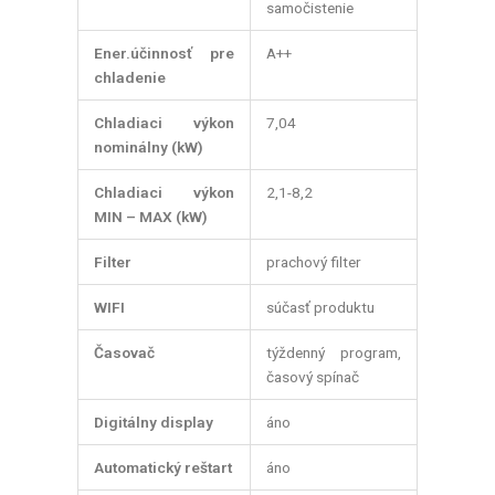
samočistenie
Ener.účinnosť pre
A++
chladenie
Chladiaci výkon
7,04
nominálny (kW)
Chladiaci výkon
2,1-8,2
MIN – MAX (kW)
Filter
prachový filter
WIFI
súčasť produktu
Časovač
týždenný program,
časový spínač
Digitálny display
áno
Automatický reštart
áno