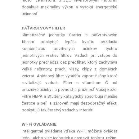
motor ventilátora. S 3DC invertorovými motormi
dosahuje maximálny výkon a vysokú energetickú
účinnosť.
PÄŤVRSTVOVÝ FILTER
Klimatizačné jednotky Carrier s päťvrstvovým
filtrom poskytujú lepšiu kvalitu ovzdušia
kombináciou pozitívnych účinkov týchto
jednotlivých vrstiev filtrov. Vzduch pri vstupe do
jednotky prechádza cez predfilter, ktorý zachytáva
veľké nečistoty, prach, vlasy, chlpy z domácich
zvierat. Aniónový filter vypúšťa záporné ióny ktoré
revitalizujú vzduch. Filter s vitamínom C má
priaznivé účinky na pevnosť a pružnosť Vašej kože.
Filtre HEPA a Studený katalytický absorbujú menšie
častice a peľ, a zároveň majú dezodoračný efekt,
poskytujú tak čerstvý vzduch v interiéri.
Wi-Fi OVLÁDANIE
Inteligentné ovládanie vďaka Wi-Fi, môžete ovládať
jednu alebo viac jednotiek a nastaviť teplotu, režim,