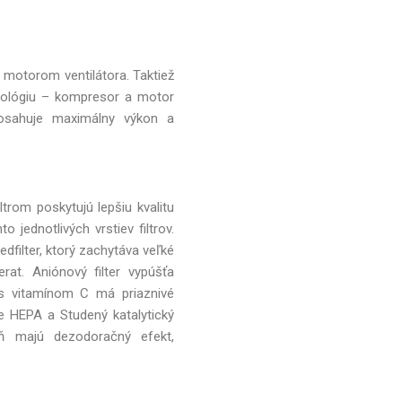
 motorom ventilátora. Taktiež
hnológiu – kompresor a motor
dosahuje maximálny výkon a
ltrom poskytujú lepšiu kvalitu
 jednotlivých vrstiev filtrov.
dfilter, ktorý zachytáva veľké
erat. Aniónový filter vypúšťa
r s vitamínom C má priaznivé
re HEPA a Studený katalytický
ň majú dezodoračný efekt,