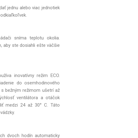
dať jednu alebo viac jednotiek
 odkiaľkoľvek.
dači sníma teplotu okolia.
, aby ste dosiahli ešte väčšie
oužíva inovatívny režim ECO.
 riadenie do osemhodinového
í s bežným režimom ušetrí až
ýchlosť ventilátora a otáčok
liť medzi 24 až 30° C. Táto
vádzky.
ých dvoch hodín automaticky