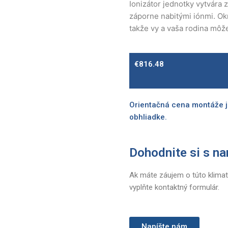
Ionizátor jednotky vytvára 
záporne nabitými iónmi. Ok
takže vy a vaša rodina môže
€
816.48
Orientačná cena montáže j
obhliadke.
Dohodnite si s na
Ak máte záujem o túto klimat
vyplňte kontaktný formulár.
Napíšte nám