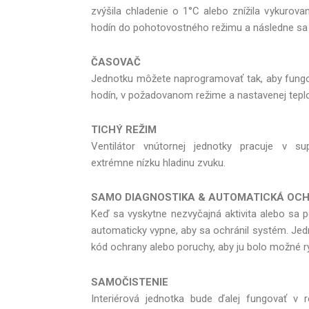
zvýšila chladenie o 1°C alebo znížila vykurov
hodín do pohotovostného režimu a následne sa
ČASOVAČ
Jednotku môžete naprogramovať tak, aby fung
hodín, v požadovanom režime a nastavenej teplo
TICHÝ REŽIM
Ventilátor vnútornej jednotky pracuje v su
extrémne nízku hladinu zvuku.
SAMO DIAGNOSTIKA & AUTOMATICKÁ OC
Keď sa vyskytne nezvyčajná aktivita alebo sa p
automaticky vypne, aby sa ochránil systém. Jedn
kód ochrany alebo poruchy, aby ju bolo možné rý
SAMOČISTENIE
Interiérová jednotka bude ďalej fungovať v 