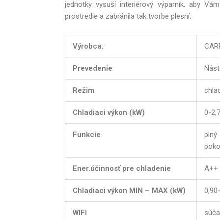
jednotky vysuší interiérový výparník, aby Vá
prostredie a zabránila tak tvorbe plesní.
Výrobca:
CAR
Prevedenie
Nást
Režim
chla
Chladiaci výkon (kW)
0-2,
Funkcie
pln
poko
Ener.účinnosť pre chladenie
A++
Chladiaci výkon MIN – MAX (kW)
0,90
WIFI
súča