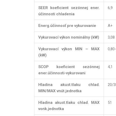
SEER koeficient sezónnej ener.
6,9
účinnosti chladenia
Energ.účinnosť pre vykurovanie
A+
Vykurovací výkon nominálny (kW)
3,08
Vykurovací výkon MIN – MAX
0,80
(kW)
SCOP koeficient sezónnej
4,1
ener.účinnosti-vykurovani
Hladina akust.tlaku chlad.
20/3
MIN/MAX vnút.jednotka
Hladina akust.tlaku chlad. MAX
51
vonk.jednotka