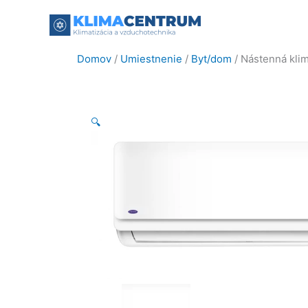
Preskočiť
na
obsah
Domov
/
Umiestnenie
/
Byt/dom
/ Nástenná kl
🔍