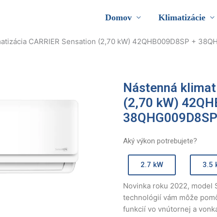
Domov
Klimatizácie
imatizácia CARRIER Sensation (2,70 kW) 42QHB009D8SP + 38
Nástenná klimat
(2,70 kW) 42Q
38QHG009D8S
Aký výkon potrebujete?
2.7 kW
3.5
Novinka roku 2022, model 
technológií vám môže pomô
funkcií vo vnútornej a vonka