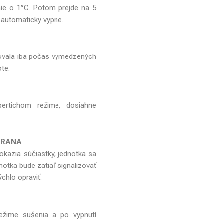
anie o 1°C. Potom prejde na 5
 automaticky vypne.
ovala iba počas vymedzených
te.
pertichom režime, dosiahne
HRANA
okazia súčiastky, jednotka sa
otka bude zatiaľ signalizovať
chlo opraviť.
režime sušenia a po vypnutí