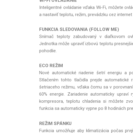
Wi-Fi OVLÁDANIE
Inteligentné ovládanie vďaka Wi-Fi, môžete ovlá
a nastaviť teplotu, režim, prevádzku cez internet
FUNKCIA SLEDOVANIA (FOLLOW ME)
Snímač teploty zabudovaný v diaľkovom ovlá
Jednotka môže upraviť izbovú teplotu presnejšie
pohodlie.
ECO REŽIM
Nové automatické riadenie šetrí energiu a p
Stlačením tohto tlačidla prejde automatické
šetriaceho režimu, vďaka čomu sa v porovnan
60% energie. Zariadenie automaticky upraví r
kompresora, teplotu chladenia si môžete zvo
funkcia sa automaticky vypne po 8 hodinách pre
REŽIM SPÁNKU
Funkcia umožňuje aby klimatizácia počas prv