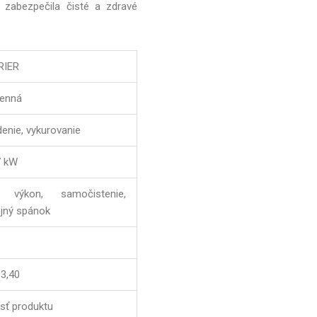
m zabezpečila čisté a zdravé
RIER
enná
denie, vykurovanie
7 kW
ý výkon, samočistenie,
jný spánok
-3,40
sť produktu