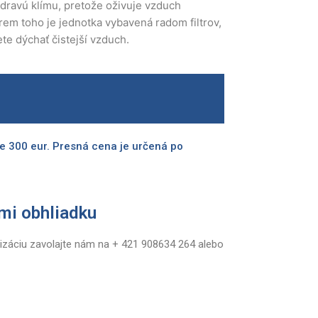
zdravú klímu, pretože oživuje vzduch
rem toho je jednotka vybavená radom filtrov,
te dýchať čistejší vzduch.
e 300 eur. Presná cena je určená po
mi obhliadku
izáciu zavolajte nám na + 421 908634 264 alebo