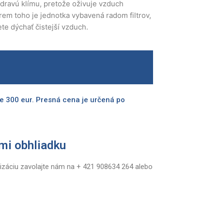
zdravú klímu, pretože oživuje vzduch
rem toho je jednotka vybavená radom filtrov,
te dýchať čistejší vzduch.
e 300 eur. Presná cena je určená po
mi obhliadku
izáciu zavolajte nám na + 421 908634 264 alebo