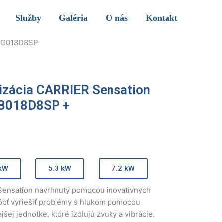
Služby
Galéria
O nás
Kontakt
QHG018D8SP
izácia CARRIER Sensation
HB018D8SP +
P
 kW
5.3 kW
7.2 kW
Sensation navrhnutý pomocou inovatívnych
cť vyriešiť problémy s hlukom pomocou
jšej jednotke, ktoré izolujú zvuky a vibrácie.