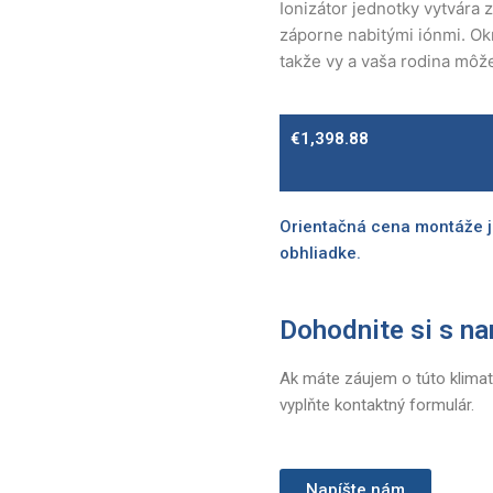
Ionizátor jednotky vytvára 
záporne nabitými iónmi. Ok
takže vy a vaša rodina môže
€
1,398.88
Orientačná cena montáže j
obhliadke.
Dohodnite si s na
Ak máte záujem o túto klimat
vyplňte kontaktný formulár.
Napíšte nám