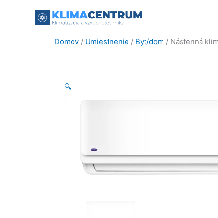
Preskočiť
na
obsah
Domov
/
Umiestnenie
/
Byt/dom
/ Nástenná kl
🔍