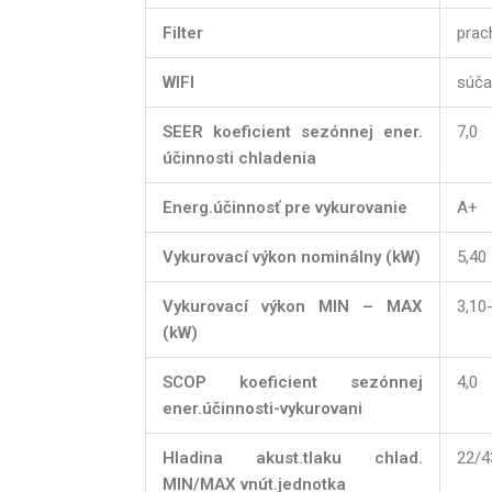
Filter
prach
WIFI
súča
SEER koeficient sezónnej ener.
7,0
účinnosti chladenia
Energ.účinnosť pre vykurovanie
A+
Vykurovací výkon nominálny (kW)
5,40
Vykurovací výkon MIN – MAX
3,10
(kW)
SCOP koeficient sezónnej
4,0
ener.účinnosti-vykurovani
Hladina akust.tlaku chlad.
22/4
MIN/MAX vnút.jednotka