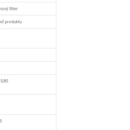
ový filter
sť produktu
-5,80
3