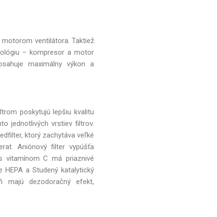
 motorom ventilátora. Taktiež
hnológiu – kompresor a motor
dosahuje maximálny výkon a
ltrom poskytujú lepšiu kvalitu
 jednotlivých vrstiev filtrov.
dfilter, ktorý zachytáva veľké
erat. Aniónový filter vypúšťa
r s vitamínom C má priaznivé
re HEPA a Studený katalytický
ň majú dezodoračný efekt,