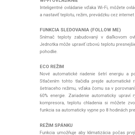
Wi-Fi OVLÁDANIE
Inteligentné ovládanie vďaka Wi-Fi, môžete ovlá
a nastaviť teplotu, režim, prevádzku cez internet
FUNKCIA SLEDOVANIA (FOLLOW ME)
Snímač teploty zabudovaný v diaľkovom ovlá
Jednotka môže upraviť izbovú teplotu presnejšie
pohodlie.
ECO REŽIM
Nové automatické riadenie šetrí energiu a p
Stlačením tohto tlačidla prejde automatické
šetriaceho režimu, vďaka čomu sa v porovnan
60% energie. Zariadenie automaticky upraví r
kompresora, teplotu chladenia si môžete zvo
funkcia sa automaticky vypne po 8 hodinách pre
REŽIM SPÁNKU
Funkcia umožňuje aby klimatizácia počas prv