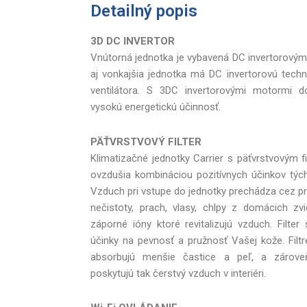
Detailný popis
3D DC INVERTOR
Vnútorná jednotka je vybavená DC invertorovým
aj vonkajšia jednotka má DC invertorovú tec
ventilátora. S 3DC invertorovými motormi 
vysokú energetickú účinnosť.
PÄŤVRSTVOVÝ FILTER
Klimatizačné jednotky Carrier s päťvrstvovým fi
ovzdušia kombináciou pozitívnych účinkov týchto
Vzduch pri vstupe do jednotky prechádza cez pre
nečistoty, prach, vlasy, chlpy z domácich zvi
záporné ióny ktoré revitalizujú vzduch. Filte
účinky na pevnosť a pružnosť Vašej kože. Filt
absorbujú menšie častice a peľ, a zárove
poskytujú tak čerstvý vzduch v interiéri.