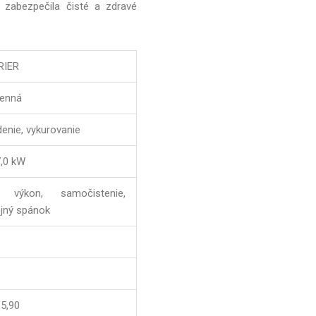
m zabezpečila čisté a zdravé
RIER
enná
denie, vykurovanie
7,0 kW
ý výkon, samočistenie,
jný spánok
-5,90