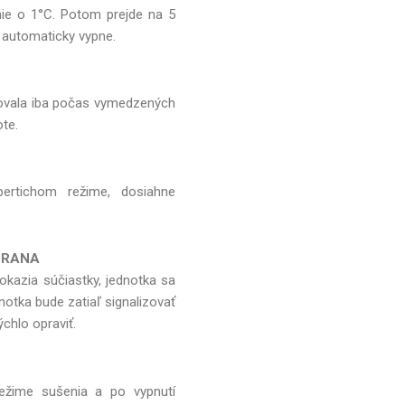
anie o 1°C. Potom prejde na 5
 automaticky vypne.
ovala iba počas vymedzených
te.
pertichom režime, dosiahne
HRANA
okazia súčiastky, jednotka sa
otka bude zatiaľ signalizovať
chlo opraviť.
režime sušenia a po vypnutí