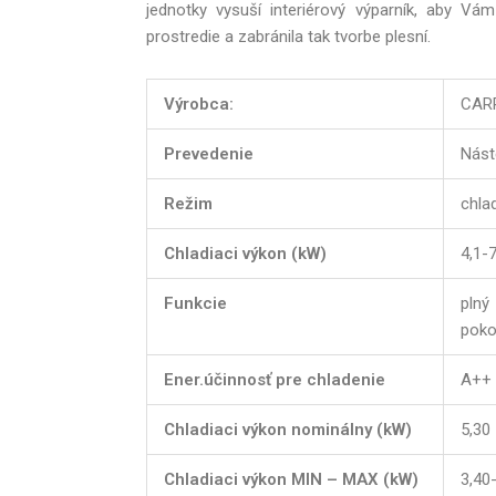
jednotky vysuší interiérový výparník, aby Vá
prostredie a zabránila tak tvorbe plesní.
Výrobca:
CAR
Prevedenie
Nást
Režim
chla
Chladiaci výkon (kW)
4,1-
Funkcie
pln
poko
Ener.účinnosť pre chladenie
A++
Chladiaci výkon nominálny (kW)
5,30
Chladiaci výkon MIN – MAX (kW)
3,40