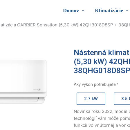
Domov
Klimatizácie
imatizácia CARRIER Sensation (5,30 kW) 42QHB018D8SP + 38
Nástenná klimat
(5,30 kW) 42Q
38QHG018D8S
Aký výkon potrebujete?
2.7 kW
3.5
Novinka roku 2022, model 
technológií vám môže pomô
funkcií vo vnútornej a vonka