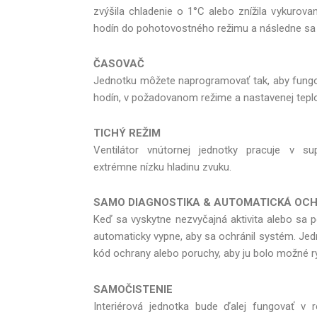
zvýšila chladenie o 1°C alebo znížila vykurov
hodín do pohotovostného režimu a následne sa
ČASOVAČ
Jednotku môžete naprogramovať tak, aby fung
hodín, v požadovanom režime a nastavenej teplo
TICHÝ REŽIM
Ventilátor vnútornej jednotky pracuje v su
extrémne nízku hladinu zvuku.
SAMO DIAGNOSTIKA & AUTOMATICKÁ OC
Keď sa vyskytne nezvyčajná aktivita alebo sa p
automaticky vypne, aby sa ochránil systém. Jedn
kód ochrany alebo poruchy, aby ju bolo možné rý
SAMOČISTENIE
Interiérová jednotka bude ďalej fungovať v 