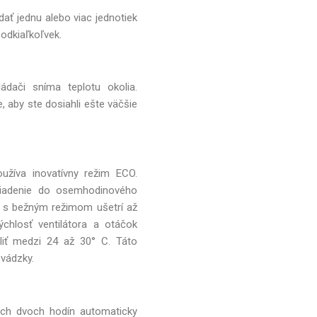
dať jednu alebo viac jednotiek
 odkiaľkoľvek.
dači sníma teplotu okolia.
, aby ste dosiahli ešte väčšie
oužíva inovatívny režim ECO.
 riadenie do osemhodinového
í s bežným režimom ušetrí až
ýchlosť ventilátora a otáčok
liť medzi 24 až 30° C. Táto
vádzky.
ých dvoch hodín automaticky