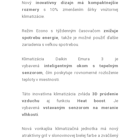
Nový
inovatívny dizajn má kompaktnejšie
rozmery
s 10% zmenšením šírky vnútornej
klimatizácie.
Režim Econo s týždenným časovačom
znižuje
spotrebu energie
, takže je možné použiť ďalšie
zariadenia s veľkou spotrebou.
Klimatizácia Daikin Emura 3 je
vybavená
inteligentným okom s tepelným
senzorom
, čím poskytuje rovnomerné rozloženie
teploty v miestnosti.
Táto inovatívna klimatizácia zvláda
3D prúdenie
vzduchu
aj funkciu
Heat boost
. Je
vybavená
vstavaným senzorom na meranie
vlhkosti
.
Nová vonkajšia klimatizačná jednotka má nový
atraktívny gril v slonovinovej bielej farbe a zväčšený