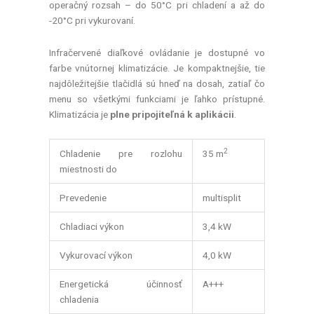
operačný rozsah – do 50°C pri chladení a až do
-20°C pri vykurovaní.
Infračervené diaľkové ovládanie je dostupné vo
farbe vnútornej klimatizácie. Je kompaktnejšie, tie
najdôležitejšie tlačidlá sú hneď na dosah, zatiaľ čo
menu so všetkými funkciami je ľahko prístupné.
Klimatizácia je
plne pripojiteľná k aplikácii
.
2
Chladenie pre rozlohu
35 m
miestnosti do
Prevedenie
multisplit
Chladiaci výkon
3,4 kW
Vykurovací výkon
4,0 kW
Energetická účinnosť
A+++
chladenia