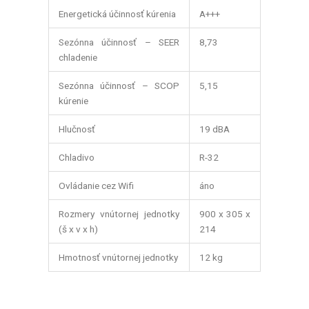
Energetická účinnosť kúrenia
A+++
Sezónna účinnosť – SEER
8,73
chladenie
Sezónna účinnosť – SCOP
5,15
kúrenie
Hlučnosť
19 dBA
Chladivo
R-32
Ovládanie cez Wifi
áno
Rozmery vnútornej jednotky
900 x 305 x
(š x v x h)
214
Hmotnosť vnútornej jednotky
12 kg