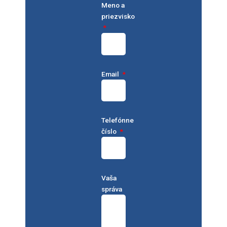
Meno a
priezvisko
Email
Telefónne
číslo
Vaša
správa