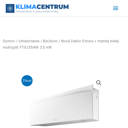
Preskočiť
Hlav
na
obsah
Men
Domov
/
Umiestnenie
/
Byt/dom
/ Nová Daikin Emura v matnej bielej
multisplit FTXJ35AW 3.5 kW
Zľava!