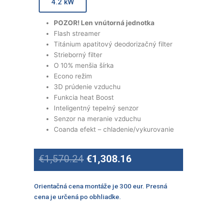
4.2 kW
POZOR! Len vnútorná jednotka
Flash streamer
Titánium apatitový deodorizačný filter
Strieborný filter
O 10% menšia šírka
Econo režim
3D prúdenie vzduchu
Funkcia heat Boost
Inteligentný tepelný senzor
Senzor na meranie vzduchu
Coanda efekt – chladenie/vykurovanie
Original
Current
€
1,570.24
€
1,308.16
price
price
was:
is:
€1,570.24.
€1,308.16.
Orientačná cena montáže je 300 eur. Presná
cena je určená po obhliadke.