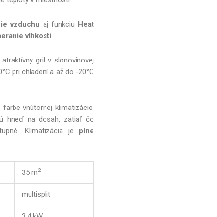
ie vzduchu
aj funkciu
Heat
ranie vlhkosti
.
traktívny gril v slonovinovej
°C pri chladení a až do -20°C
farbe vnútornej klimatizácie.
á sú hneď na dosah, zatiaľ čo
tupné. Klimatizácia je
plne
2
35 m
multisplit
3,4 kW