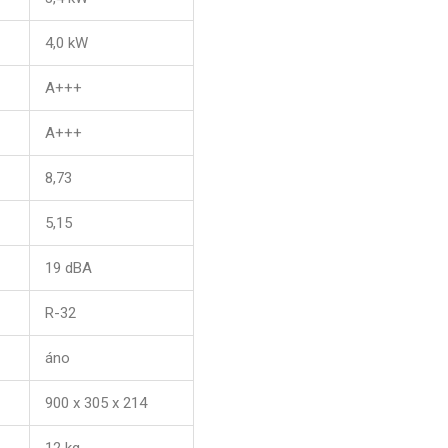
4,0 kW
A+++
A+++
8,73
5,15
19 dBA
R-32
áno
900 x 305 x 214
12 kg