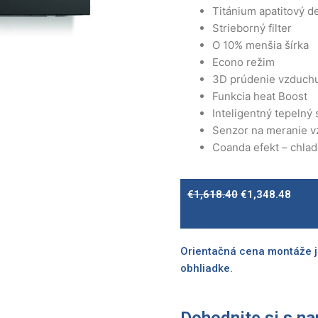
Titánium apatitový de
Strieborný filter
O 10% menšia šírka
Econo režim
3D prúdenie vzduch
Funkcia heat Boost
Inteligentný tepelný
Senzor na meranie 
Coanda efekt – chla
Original
Curre
€
1,618.40
€
1,348.48
price
price
was:
is:
€1,618.40.
€1,34
Orientačná cena montáže j
obhliadke.
Dohodnite si s na