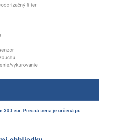
odorizačný filter
u
 senzor
vzduchu
denie/vykurovanie
nt
8.48.
e 300 eur. Presná cena je určená po
mi obhliadku