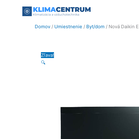
Preskočiť
na
obsah
Domov
/
Umiestnenie
/
Byt/dom
/ Nová Daikin E
Zľava!
🔍