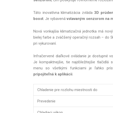
Táto inovatívna klimatizácia zvláda
3D prúden
boost
. Je vybavená
vstavaným senzorom na me
Nová vonkajšia klimatizačná jednotka má nový a
bielej farbe a zväčšený operačný rozsah – do 50
pri vykurovaní.
Infračervené diaľkové ovládanie je dostupné vo 
Je kompaktnejšie, tie najdôležitejšie tlačidl
menu so všetkými funkciami je ľahko prís
pripojiteľná k aplikácii
.
Chladenie pre rozlohu miestnosti do
Prevedenie
Chladiaci výkon