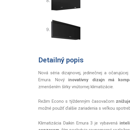
Detailný popis
Nová séria dizajnovej, jedinečnej a očarujúcej 
Emura. Nový
inovatívny dizajn má komp
zmenšením šírky vnútornej klimatizácie.
Režim Econo s týždenným časovačom
znižuj
možné použiť ďalšie zariadenia s veľkou spotre
Klimatizácia Daikin Emura 3 je vybavená
inte
senzorom
, čím poskytuje rovnomerné rozloženi