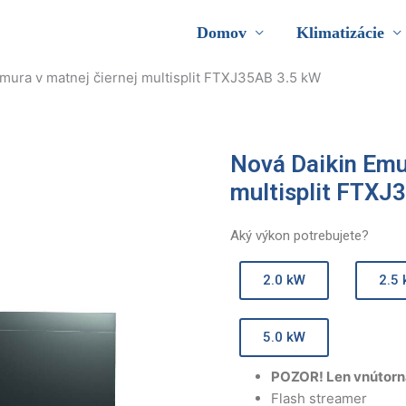
Domov
Klimatizácie
mura v matnej čiernej multisplit FTXJ35AB 3.5 kW
Nová Daikin Emur
multisplit FTXJ
Aký výkon potrebujete?
2.0 kW
2.5
5.0 kW
POZOR! Len vnútorn
Flash streamer