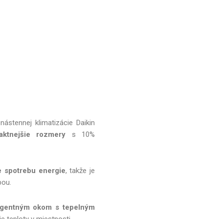
nástennej klimatizácie Daikin
aktnejšie rozmery
s 10%
e spotrebu energie
, takže je
bou.
ligentným okom s tepelným
e teploty v miestnosti.