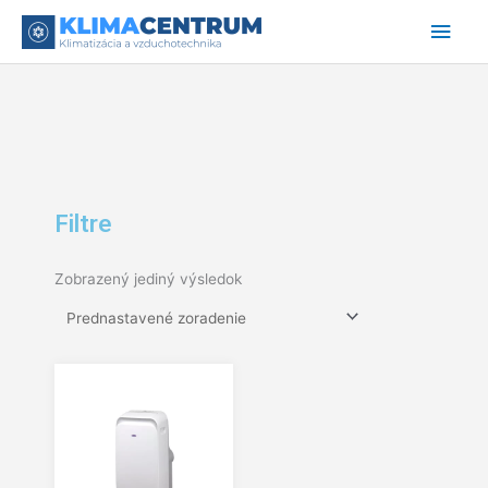
Preskočiť
Hlav
na
obsah
Men
Filtre
Zobrazený jediný výsledok