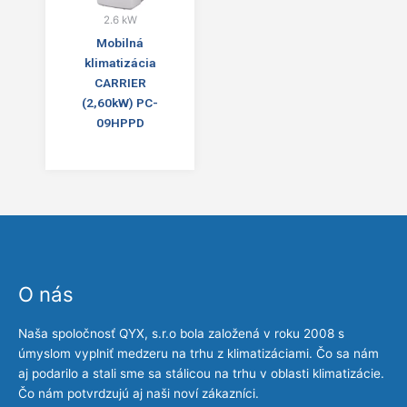
2.6 kW
Mobilná
klimatizácia
CARRIER
(2,60kW) PC-
09HPPD
O nás
Naša spoločnosť QYX, s.r.o bola založená v roku 2008 s
úmyslom vyplniť medzeru na trhu z klimatizáciami. Čo sa nám
aj podarilo a stali sme sa stálicou na trhu v oblasti klimatizácie.
Čo nám potvrdzujú aj naši noví zákazníci.