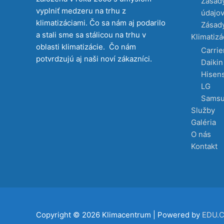
Zásad
vyplniť medzeru na trhu z
údajo
klimatizáciami. Čo sa nám aj podarilo
Zásady
a stali sme sa stálicou na trhu v
Klimatizá
oblasti klimatizácie. Čo nám
Carrie
potvrdzujú aj naši noví zákazníci.
Daikin
Hisen
LG
Sams
Služby
Galéria
O nás
Kontakt
Copyright © 2026
Klimacentrum
| Powered by
EDU.