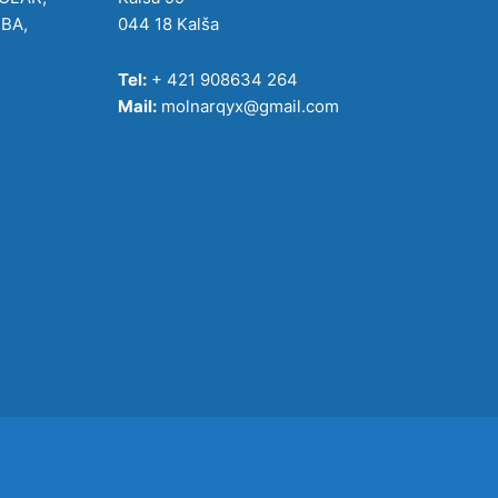
IBA,
044 18 Kalša
Tel:
+ 421 908634 264
Mail:
molnarqyx@gmail.com