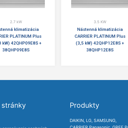
2.7 kW
3.5 KW
tenná klimatizácia
Nástenná klimatizácia
RIER PLATINUM Plus
CARRIER PLATINUM Plus
0 kW) 42QHP09E8S +
(3,5 kW) 42QHP12E8S +
38QHP09E8S
38QHP12E8S
stránky
Produkty
DAIKIN, LG, SAMSUNG,
CARRIER,Panasonic, GREE,