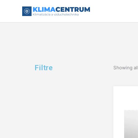
Preskočiť
na
obsah
Filtre
Showing all