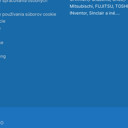
y spracúvania osobných
Mitsubischi, FUJITSU, TOSH
v
INventor, SInclair a iné….
 používania súborov cookie
cie
r
se
ung
CO