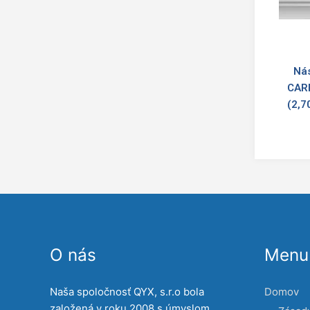
Nás
CAR
(2,7
O nás
Menu 
Naša spoločnosť QYX, s.r.o bola
Domov
založená v roku 2008 s úmyslom