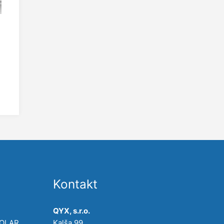
Kontakt
QYX, s.r.o.
POLAR,
Kalša 99