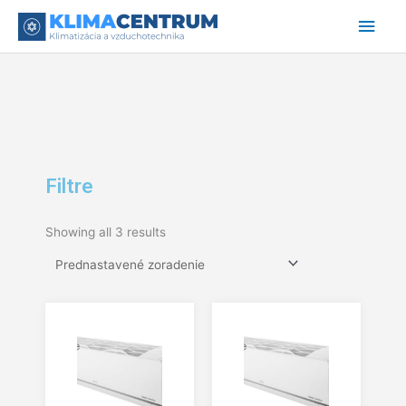
Preskočiť
Hlav
na
obsah
Men
Filtre
Showing all 3 results