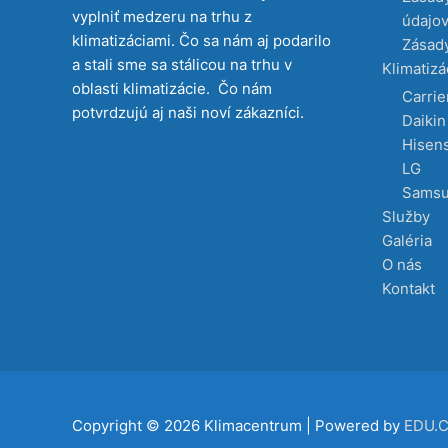
vyplniť medzeru na trhu z
údajo
klimatizáciami. Čo sa nám aj podarilo
Zásady
a stali sme sa stálicou na trhu v
Klimatizá
oblasti klimatizácie. Čo nám
Carrie
potvrdzujú aj naši noví zákazníci.
Daikin
Hisen
LG
Sams
Služby
Galéria
O nás
Kontakt
Copyright © 2026
Klimacentrum
| Powered by
EDU.