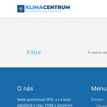
Preskočiť
na
obsah
Filtre
It seems we 
O nás
Menu 
Naša spoločnosť QYX, s.r.o bola
Domov
založená v roku 2008 s úmyslom
Zásad