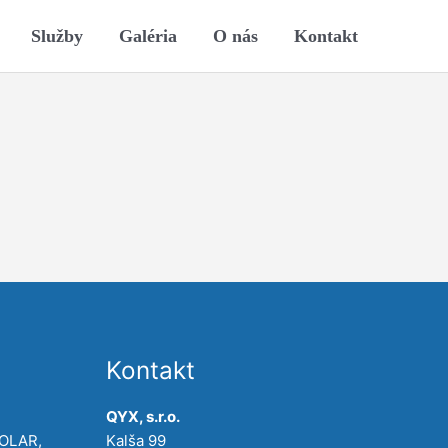
Služby
Galéria
O nás
Kontakt
Kontakt
QYX, s.r.o.
POLAR,
Kalša 99