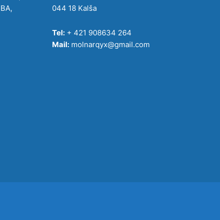
IBA,
044 18 Kalša
Tel:
+ 421 908634 264
Mail:
molnarqyx@gmail.com