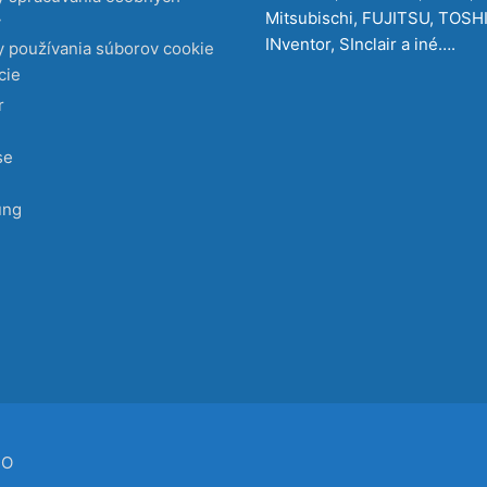
Mitsubischi, FUJITSU, TOSH
v
INventor, SInclair a iné….
 používania súborov cookie
cie
r
se
ung
CO