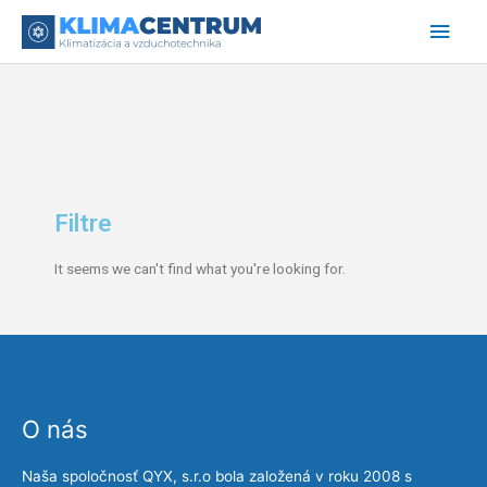
Preskočiť
Hlav
na
obsah
Men
Filtre
It seems we can't find what you're looking for.
O nás
Naša spoločnosť QYX, s.r.o bola založená v roku 2008 s