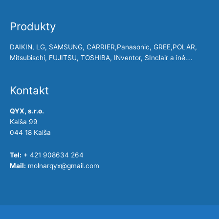
Produkty
DAIKIN, LG, SAMSUNG, CARRIER,Panasonic, GREE,POLAR,
Mitsubischi, FUJITSU, TOSHIBA, INventor, SInclair a iné….
Kontakt
QYX, s.r.o.
Kalša 99
044 18 Kalša
Tel:
+ 421 908634 264
Mail:
molnarqyx@gmail.com