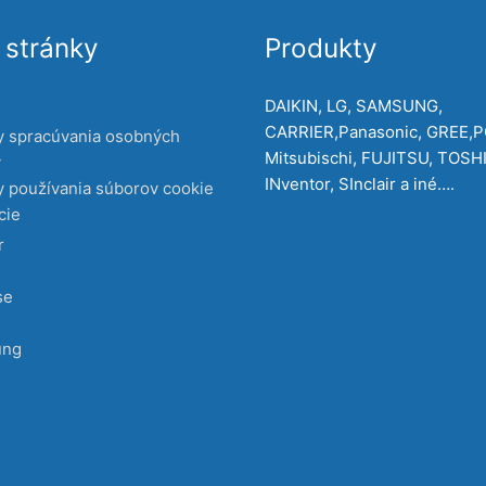
stránky
Produkty
DAIKIN, LG, SAMSUNG,
CARRIER,Panasonic, GREE,
y spracúvania osobných
Mitsubischi, FUJITSU, TOSH
v
INventor, SInclair a iné….
 používania súborov cookie
cie
r
se
ung