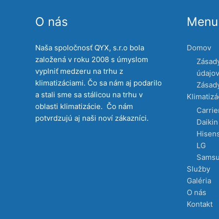
O nás
Menu 
Naša spoločnosť QYX, s.r.o bola
Domov
založená v roku 2008 s úmyslom
Zásad
vyplniť medzeru na trhu z
údajo
klimatizáciami. Čo sa nám aj podarilo
Zásady
a stali sme sa stálicou na trhu v
Klimatizá
oblasti klimatizácie. Čo nám
Carrie
potvrdzujú aj naši noví zákazníci.
Daikin
Hisen
LG
Sams
Služby
Galéria
O nás
Kontakt