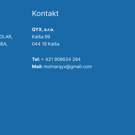
Kontakt
QYX, s.r.o.
POLAR,
Kalša 99
IBA,
044 18 Kalša
Tel:
+ 421 908634 264
Mail:
molnarqyx@gmail.com