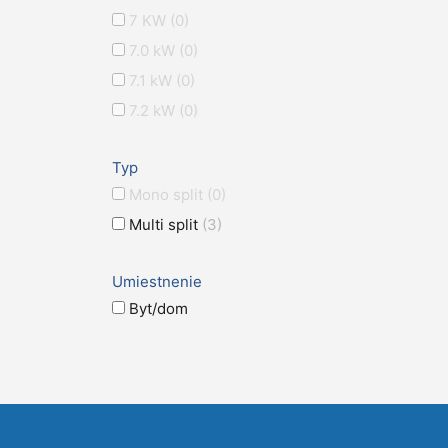
7 KW
(0)
7.0 kW
(0)
7.1 kW
(0)
7.2 kW
(0)
Typ
Mono split
(0)
Multi split
(3)
Umiestnenie
Byt/dom