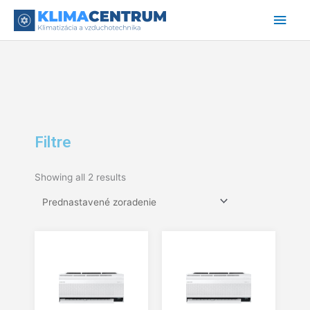
Preskočiť
Hlav
na
obsah
Men
Filtre
Showing all 2 results