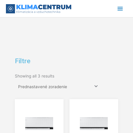
Preskočiť
Hlav
na
obsah
Men
Filtre
Showing all 3 results