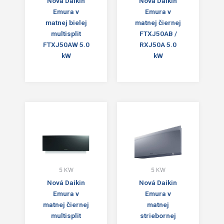
Nová Daikin
Nová Daikin
Emura v
Emura v
matnej bielej
matnej čiernej
multisplit
FTXJ50AB /
FTXJ50AW 5.0
RXJ50A 5.0
kW
kW
5 KW
5 KW
Nová Daikin
Nová Daikin
Emura v
Emura v
matnej čiernej
matnej
multisplit
striebornej