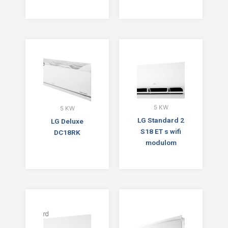
5 KW
5 KW
LG Standard 2
LG Deluxe
S18 ET s wifi
DC18RK
modulom