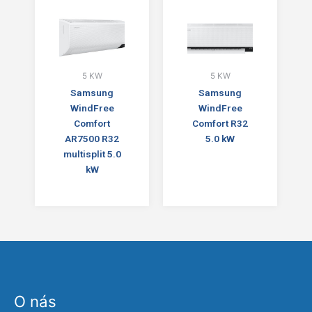
5 KW
5 KW
Samsung
Samsung
WindFree
WindFree
Comfort
Comfort R32
AR7500 R32
5.0 kW
multisplit 5.0
kW
O nás