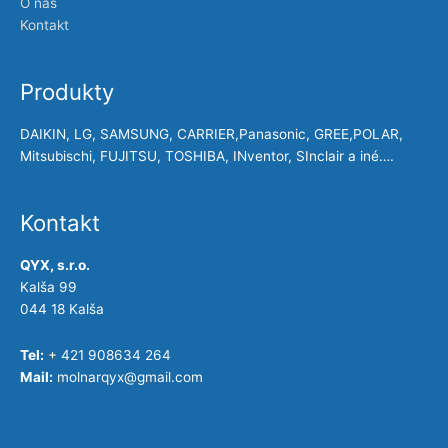
O nás
Kontakt
Produkty
DAIKIN, LG, SAMSUNG, CARRIER,Panasonic, GREE,POLAR,
Mitsubischi, FUJITSU, TOSHIBA, INventor, SInclair a iné….
Kontakt
QYX, s.r.o.
Kalša 99
044 18 Kalša
Tel:
+ 421 908634 264
Mail:
molnarqyx@gmail.com