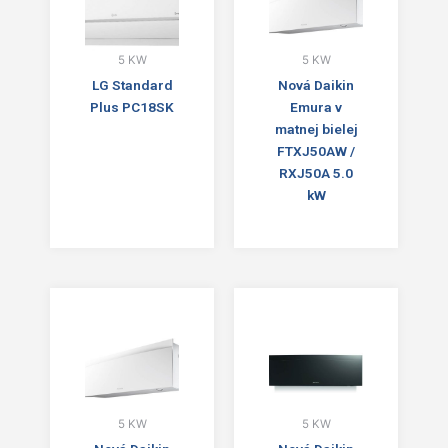
5 KW
5 KW
LG Standard
Nová Daikin
Plus PC18SK
Emura v
matnej bielej
FTXJ50AW /
RXJ50A 5.0
kW
5 KW
5 KW