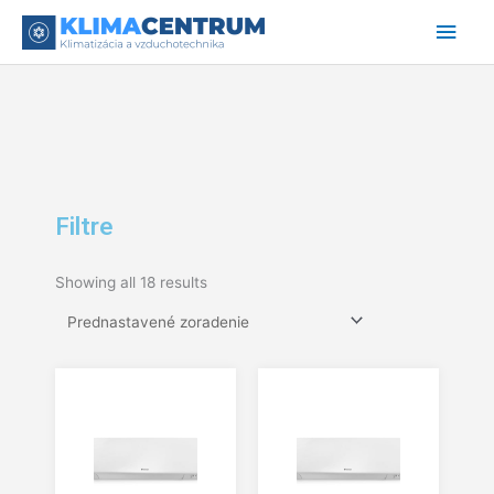
Preskočiť
Hlav
na
obsah
Men
Filtre
Showing all 18 results