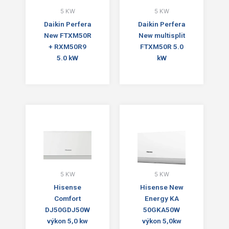
5 KW
5 KW
Daikin Perfera
Daikin Perfera
New FTXM50R
New multisplit
+ RXM50R9
FTXM50R 5.0
5.0 kW
kW
5 KW
5 KW
Hisense
Hisense New
Comfort
Energy KA
DJ50GDJ50W
50GKA50W
výkon 5,0 kw
výkon 5,0kw