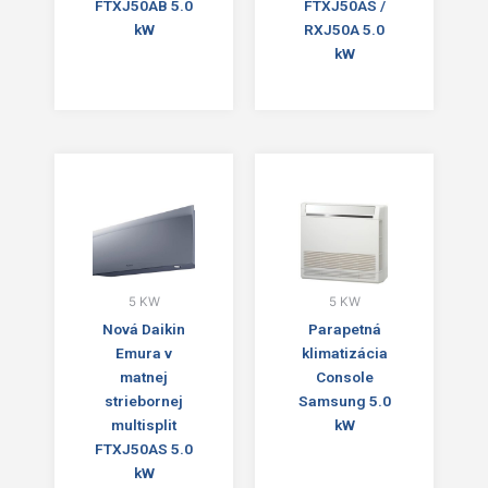
FTXJ50AB 5.0
FTXJ50AS /
kW
RXJ50A 5.0
kW
5 KW
5 KW
Nová Daikin
Parapetná
Emura v
klimatizácia
matnej
Console
striebornej
Samsung 5.0
multisplit
kW
FTXJ50AS 5.0
kW