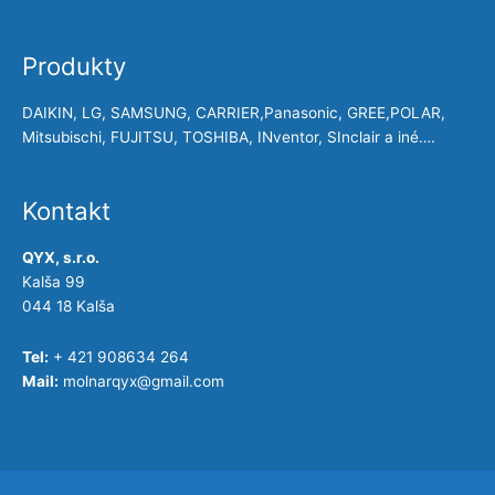
Produkty
DAIKIN, LG, SAMSUNG, CARRIER,Panasonic, GREE,POLAR,
Mitsubischi, FUJITSU, TOSHIBA, INventor, SInclair a iné….
Kontakt
QYX, s.r.o.
Kalša 99
044 18 Kalša
Tel:
+ 421 908634 264
Mail:
molnarqyx@gmail.com