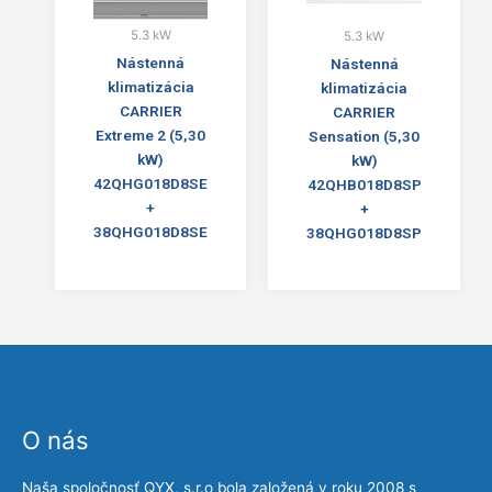
5.3 kW
5.3 kW
Nástenná
Nástenná
klimatizácia
klimatizácia
CARRIER
CARRIER
Extreme 2 (5,30
Sensation (5,30
kW)
kW)
42QHG018D8SE
42QHB018D8SP
+
+
38QHG018D8SE
38QHG018D8SP
O nás
Naša spoločnosť QYX, s.r.o bola založená v roku 2008 s