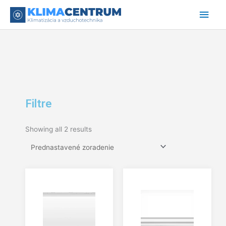
Preskočiť
Hlav
na
obsah
Men
Filtre
Showing all 2 results