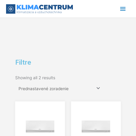
Preskočiť
Hlav
na
obsah
Men
Filtre
Showing all 2 results