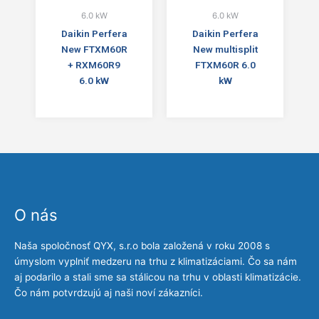
6.0 kW
6.0 kW
Daikin Perfera
Daikin Perfera
New FTXM60R
New multisplit
+ RXM60R9
FTXM60R 6.0
6.0 kW
kW
O nás
Naša spoločnosť QYX, s.r.o bola založená v roku 2008 s
úmyslom vyplniť medzeru na trhu z klimatizáciami. Čo sa nám
aj podarilo a stali sme sa stálicou na trhu v oblasti klimatizácie.
Čo nám potvrdzujú aj naši noví zákazníci.