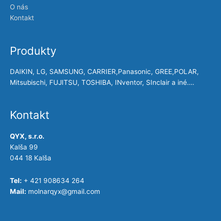
O nás
Kontakt
Produkty
DAIKIN, LG, SAMSUNG, CARRIER,Panasonic, GREE,POLAR,
Mitsubischi, FUJITSU, TOSHIBA, INventor, SInclair a iné….
Kontakt
QYX, s.r.o.
Kalša 99
044 18 Kalša
Tel:
+ 421 908634 264
Mail:
molnarqyx@gmail.com