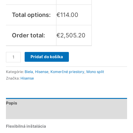
Total options:
€
114.00
Order total:
€
2,505.20
Pridať do košíka
Kategórie:
Biela
,
Hisense
,
Komerčné priestory
,
Mono split
Značka:
Hisense
Popis
Recenzie (0)
Flexibilná inštalácia