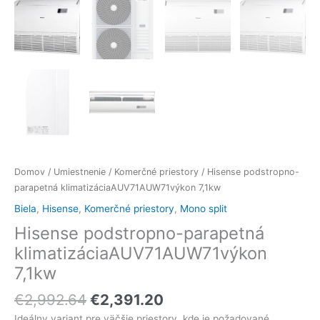
Domov
/
Umiestnenie
/
Komerčné priestory
/ Hisense podstropno-
parapetná klimatizáciaAUV71AUW71výkon 7,1kw
Biela
,
Hisense
,
Komerčné priestory
,
Mono split
Hisense podstropno-parapetná
klimatizáciaAUV71AUW71výkon
7,1kw
€
2,992.64
€
2,391.20
Ideálny variant pre väčšie priestory, kde je požadované