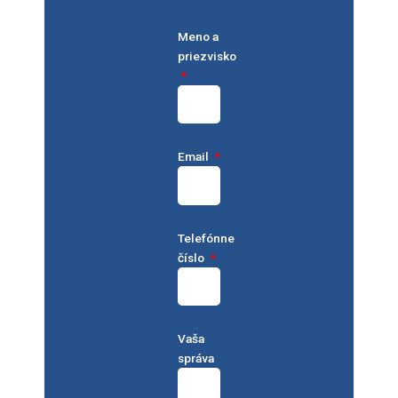
Meno a
priezvisko
Email
Telefónne
číslo
Vaša
správa