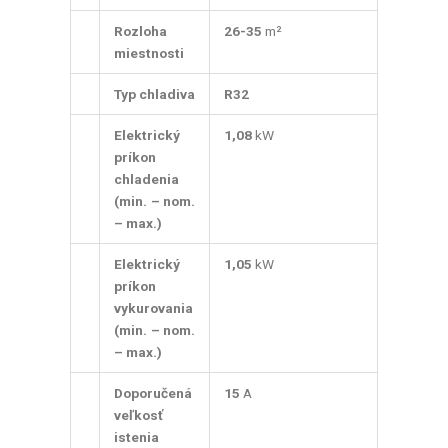
Rozloha
26-35
m²
miestnosti
Typ chladiva
R32
Elektrický
1,08
kW
príkon
chladenia
(min. – nom.
– max.)
Elektrický
1,05
kW
príkon
vykurovania
(min. – nom.
– max.)
Doporučená
15
A
veľkosť
istenia