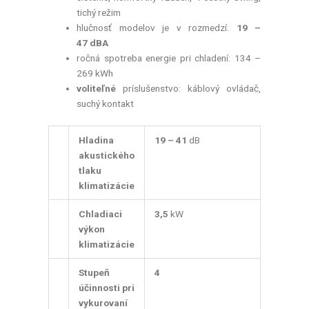
tichý režim
hlučnosť modelov je v rozmedzí:
19 –
47 dBA
ročná spotreba energie pri chladení: 134 –
269 kWh
voliteľné
príslušenstvo: káblový ovládač,
suchý kontakt
Hladina
19 – 41
dB
akustického
tlaku
klimatizácie
Chladiaci
3,5
kW
výkon
klimatizácie
Stupeň
4
účinnosti pri
vykurovaní