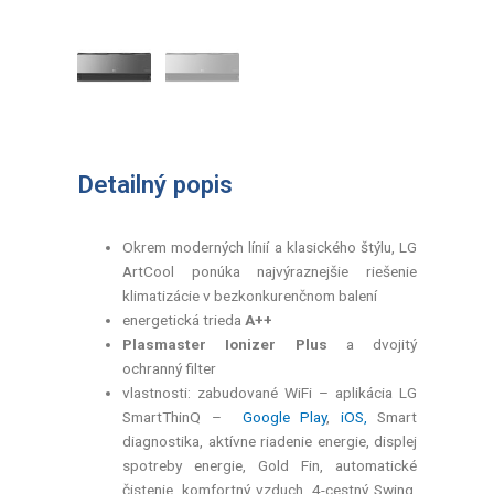
Detailný popis
Okrem moderných línií a klasického štýlu, LG
ArtCool ponúka najvýraznejšie riešenie
klimatizácie v bezkonkurenčnom balení
energetická trieda
A++
Plasmaster Ionizer Plus
a dvojitý
ochranný filter
vlastnosti: zabudované WiFi – aplikácia LG
SmartThinQ –
Google Play
,
iOS,
Smart
diagnostika, aktívne riadenie energie, displej
spotreby energie, Gold Fin, automatické
čistenie, komfortný vzduch, 4-cestný Swing,