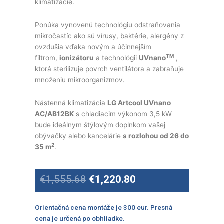
klimatizácie.
Ponúka vynovenú technológiu odstraňovania
mikročastíc ako sú vírusy, baktérie, alergény z
ovzdušia vďaka novým a účinnejším
TM
filtrom,
ionizátoru
a technológii
UVnano
,
ktorá sterilizuje povrch ventilátora a zabraňuje
množeniu mikroorganizmov.
Nástenná klimatizácia
LG Artcool UVnano
AC/AB12BK
s chladiacim výkonom 3,5 kW
bude ideálnym štýlovým doplnkom vašej
obývačky alebo kancelárie
s rozlohou od 26 do
2
35 m
.
Original
Current
€
1,555.68
€
1,220.80
price
price
was:
is:
€1,555.68.
€1,220.80.
Orientačná cena montáže je 300 eur. Presná
cena je určená po obhliadke.