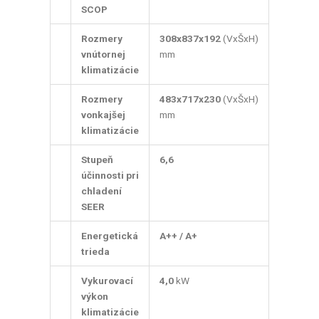
SCOP
Rozmery
308x837x192
(VxŠxH)
vnútornej
mm
klimatizácie
Rozmery
483x717x230
(VxŠxH)
vonkajšej
mm
klimatizácie
Stupeň
6,6
účinnosti pri
chladení
SEER
Energetická
A++ / A+
trieda
Vykurovací
4,0
kW
výkon
klimatizácie