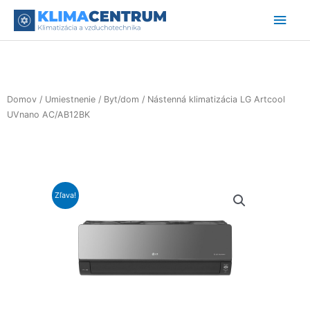
Preskočiť
Hlav
na
obsah
Men
Domov
/
Umiestnenie
/
Byt/dom
/ Nástenná klimatizácia LG Artcool
UVnano AC/AB12BK
Zľava!