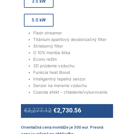
3.5 kW
5.0 kW
Flash streamer
Titánium apatitový deodorizačný filter
Strieborný filter
O 10% menšia šírka
Econo režim
3D prúdenie vzduchu
Funkcia heat Boost
Inteligentný tepelný senzor
Senzor na meranie vzduchu
Coanda efekt – chladenie/vykurovanie
Original
Current
€
3,277.12
€
2,730.56
price
price
was:
is:
€3,277.12.
€2,730.56.
Orientačná cena montáže je 300 eur. Presná
cena je určená po obhliadke.