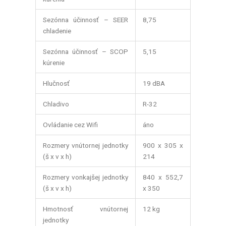
Sezónna účinnosť – SEER
8,75
chladenie
Sezónna účinnosť – SCOP
5,15
kúrenie
Hlučnosť
19 dBA
Chladivo
R-32
Ovládanie cez Wifi
áno
Rozmery vnútornej jednotky
900 x 305 x
(š x v x h)
214
Rozmery vonkajšej jednotky
840 x 552,7
(š x v x h)
x 350
Hmotnosť vnútornej
12 kg
jednotky