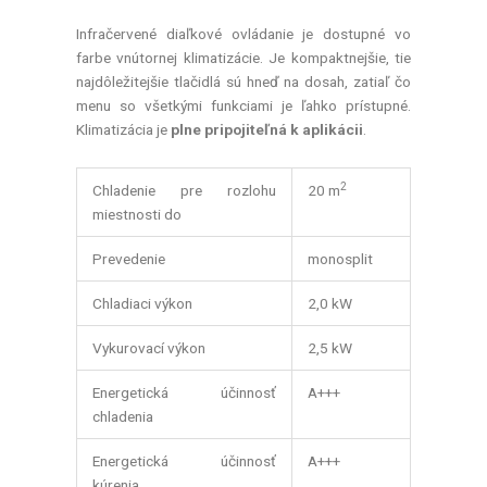
Infračervené diaľkové ovládanie je dostupné vo
farbe vnútornej klimatizácie. Je kompaktnejšie, tie
najdôležitejšie tlačidlá sú hneď na dosah, zatiaľ čo
menu so všetkými funkciami je ľahko prístupné.
Klimatizácia je
plne pripojiteľná k aplikácii
.
2
Chladenie pre rozlohu
20 m
miestnosti do
Prevedenie
monosplit
Chladiaci výkon
2,0 kW
Vykurovací výkon
2,5 kW
Energetická účinnosť
A+++
chladenia
Energetická účinnosť
A+++
kúrenia