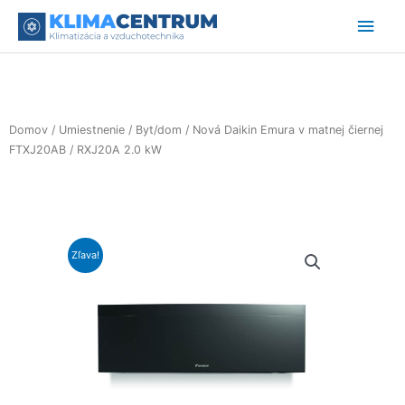
Preskočiť
Hlav
na
obsah
Men
Domov
/
Umiestnenie
/
Byt/dom
/ Nová Daikin Emura v matnej čiernej
FTXJ20AB / RXJ20A 2.0 kW
Zľava!