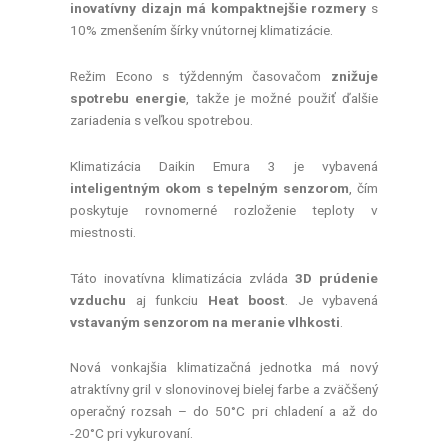
inovatívny dizajn má kompaktnejšie rozmery
s
10% zmenšením šírky vnútornej klimatizácie.
Režim Econo s týždenným časovačom
znižuje
spotrebu energie
, takže je možné použiť ďalšie
zariadenia s veľkou spotrebou.
Klimatizácia Daikin Emura 3 je vybavená
inteligentným okom s tepelným senzorom
, čím
poskytuje rovnomerné rozloženie teploty v
miestnosti.
Táto inovatívna klimatizácia zvláda
3D prúdenie
vzduchu
aj funkciu
Heat boost
. Je vybavená
vstavaným senzorom na meranie vlhkosti
.
Nová vonkajšia klimatizačná jednotka má nový
atraktívny gril v slonovinovej bielej farbe a zväčšený
operačný rozsah – do 50°C pri chladení a až do
-20°C pri vykurovaní.