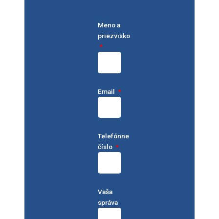
Meno a
priezvisko
Email
Telefónne
číslo
Vaša
správa