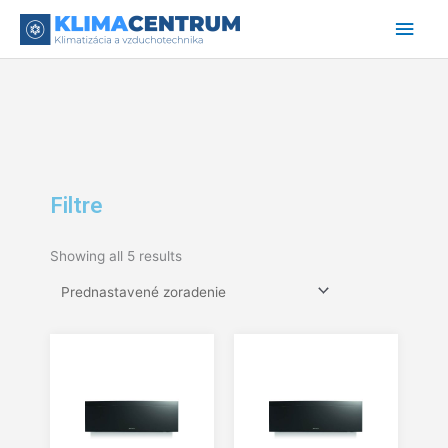
Preskočiť
Hlav
na
obsah
Men
Filtre
Showing all 5 results