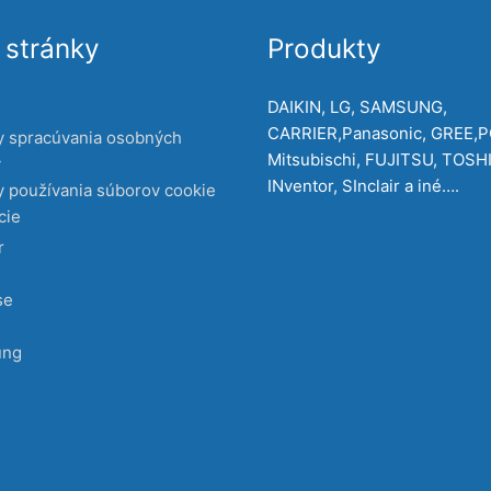
stránky
Produkty
DAIKIN, LG, SAMSUNG,
CARRIER,Panasonic, GREE,
y spracúvania osobných
Mitsubischi, FUJITSU, TOSH
v
INventor, SInclair a iné….
 používania súborov cookie
cie
r
se
ung