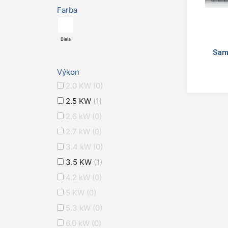
Farba
Biela
Sam
Výkon
2.0 KW
(0)
2.5 KW
(1)
2.6 kW
(0)
2.7 kW
(0)
3.4 kW
(0)
3.5 KW
(1)
4.2 kW
(0)
5 KW
(0)
5.3 kW
(0)
6.0 kW
(0)