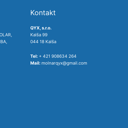
Kontakt
QYX, s.r.o.
POLAR,
Kalša 99
IBA,
044 18 Kalša
Tel:
+ 421 908634 264
Mail:
molnarqyx@gmail.com