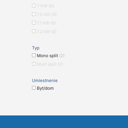
7 KW
(0)
7.0 kW
(0)
7.1 kW
(0)
7.2 kW
(0)
Typ
Mono split
(2)
Multi split
(0)
Umiestnenie
Byt/dom