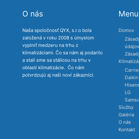
O nás
Menu 
Naša spoločnosť QYX, s.r.o bola
Domov
založená v roku 2008 s úmyslom
Zásad
vyplniť medzeru na trhu z
údajo
klimatizáciami. Čo sa nám aj podarilo
Zásady
a stali sme sa stálicou na trhu v
Klimatizá
oblasti klimatizácie. Čo nám
Carrie
potvrdzujú aj naši noví zákazníci.
Daikin
Hisen
LG
Sams
Služby
Galéria
O nás
Kontakt