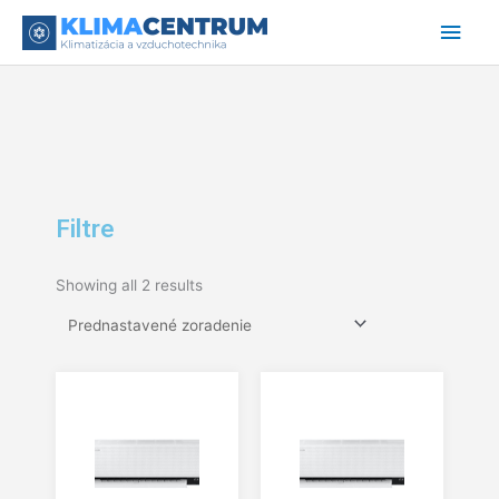
Preskočiť
Hlav
na
obsah
Men
Filtre
Showing all 2 results