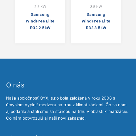
2.5 KW
3.5 KW
Samsung
Samsung
WindFree Elite
WindFree Elite
R32 2.5kW
R32 3.5kW
O nás
Naša spoločnosť QYX, s.r.o bola založená v roku 2008 s
úmyslom vyplniť medzeru na trhu z klimatizáciami. Čo sa nám
aj podarilo a stali sme sa stálicou na trhu v oblasti klimatizácie.
Čo nám potvrdzujú aj naši noví zákazníci.