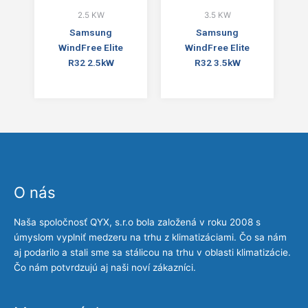
2.5 KW
3.5 KW
Samsung
Samsung
WindFree Elite
WindFree Elite
R32 2.5kW
R32 3.5kW
O nás
Naša spoločnosť QYX, s.r.o bola založená v roku 2008 s
úmyslom vyplniť medzeru na trhu z klimatizáciami. Čo sa nám
aj podarilo a stali sme sa stálicou na trhu v oblasti klimatizácie.
Čo nám potvrdzujú aj naši noví zákazníci.