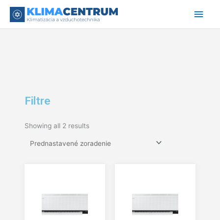
Preskočiť
Hlav
na
obsah
Men
Filtre
Showing all 2 results