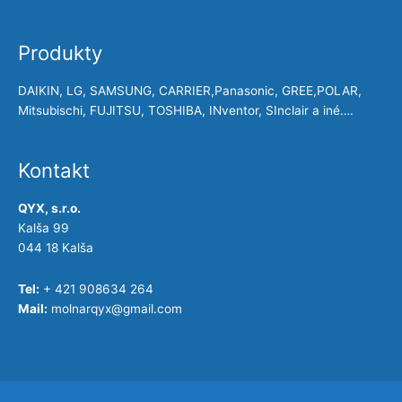
Produkty
DAIKIN, LG, SAMSUNG, CARRIER,Panasonic, GREE,POLAR,
Mitsubischi, FUJITSU, TOSHIBA, INventor, SInclair a iné….
Kontakt
QYX, s.r.o.
Kalša 99
044 18 Kalša
Tel:
+ 421 908634 264
Mail:
molnarqyx@gmail.com