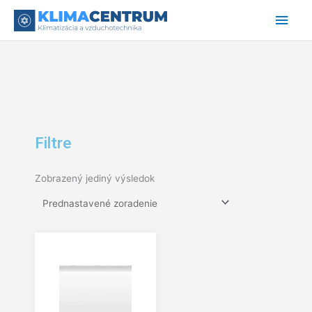
Preskočiť
Hlav
na
obsah
Men
Filtre
Zobrazený jediný výsledok