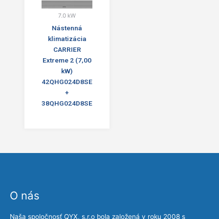
7.0 kW
Nástenná
klimatizácia
CARRIER
Extreme 2 (7,00
kW)
42QHG024D8SE
+
38QHG024D8SE
O nás
Naša spoločnosť QYX, s.r.o bola založená v roku 2008 s