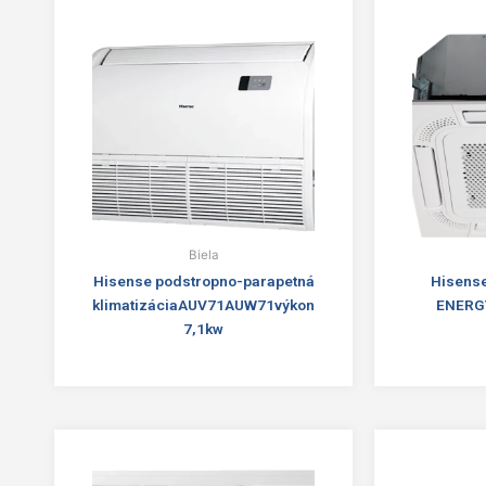
Biela
Hisense podstropno-parapetná
Hisense
klimatizáciaAUV71AUW71výkon
ENERGY
7,1kw