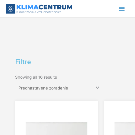
Preskočiť
Hlav
na
obsah
Men
Filtre
Showing all 16 results