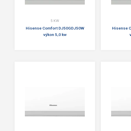
5 KW
Hisense Comfort DJ50GDJ50W
Hisense 
výkon 5,0 kw