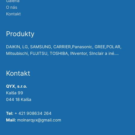
Galéria
O nás
Kontakt
Produkty
DAIKIN, LG, SAMSUNG, CARRIER,Panasonic, GREE,POLAR,
Mitsubischi, FUJITSU, TOSHIBA, INventor, SInclair a iné….
Kontakt
QYX, s.r.o.
Kalša 99
044 18 Kalša
Tel:
+ 421 908634 264
Mail:
molnarqyx@gmail.com