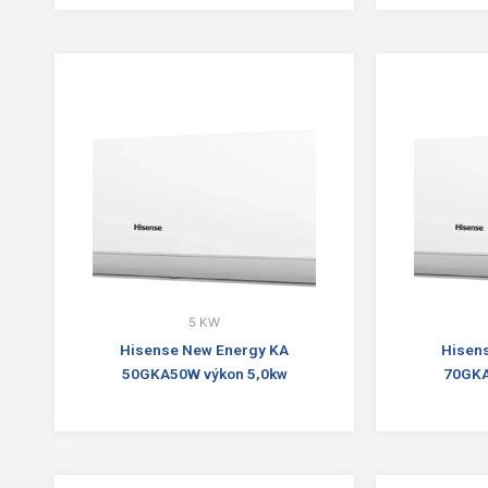
5 KW
Hisense New Energy KA
Hisen
50GKA50W výkon 5,0kw
70GKA