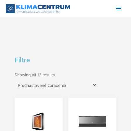
Preskočiť
Hlav
na
obsah
Men
Filtre
Showing all 12 results