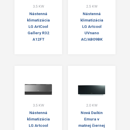
3.5 KW
2.5 KW
Nástenná
Nástenná
klimatizácia
klimatizácia
LG ArtCool
LG Artcool
Gallery R32
UVnano
A12FT
AC/AB09BK
3.5 KW
2.0 KW
Nástenná
Nová Daikin
klimatizácia
Emura v
LG Artcool
matnej čiernej