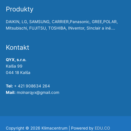
Produkty
DAIKIN, LG, SAMSUNG, CARRIER,Panasonic, GREE,POLAR,
Mitsubischi, FUJITSU, TOSHIBA, INventor, SInclair a iné….
Kontakt
QYX, s.r.o.
Kalša 99
044 18 Kalša
Tel:
+ 421 908634 264
Mail:
molnarqyx@gmail.com
Copyright © 2026
Klimacentrum
| Powered by
EDU.CO