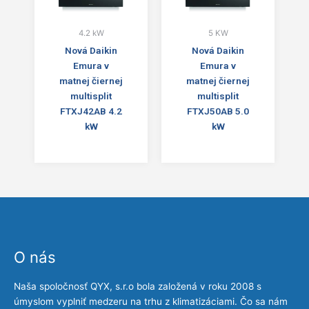
4.2 kW
5 KW
Nová Daikin
Nová Daikin
Emura v
Emura v
matnej čiernej
matnej čiernej
multisplit
multisplit
FTXJ42AB 4.2
FTXJ50AB 5.0
kW
kW
O nás
Naša spoločnosť QYX, s.r.o bola založená v roku 2008 s
úmyslom vyplniť medzeru na trhu z klimatizáciami. Čo sa nám